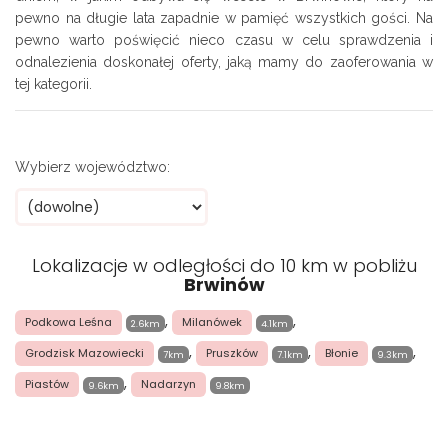
pewno na długie lata zapadnie w pamięć wszystkich gości. Na
pewno warto poświęcić nieco czasu w celu sprawdzenia i
odnalezienia doskonałej oferty, jaką mamy do zaoferowania w
tej kategorii.
Wybierz województwo:
Lokalizacje w odległości do 10 km w pobliżu
Brwinów
,
,
Podkowa Leśna
Milanówek
2.6km
4.1km
,
,
,
Grodzisk Mazowiecki
Pruszków
Błonie
7km
7.1km
9.3km
,
Piastów
Nadarzyn
9.6km
9.8km