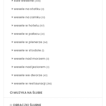
sale weselne
(300)
wesele na statku
(0)
wesele na zamku
(10)
wesele w hotelu
(157)
wesele w pałacu
(23)
wesele w plenerze
(64)
wesele w stodole
(1)
wesele nad morzem
(0)
wesele nad jeziorem
(3)
wesele we dworze
(43)
wesele w restauracji
(256)
MUZYKA NA ŚLUBIE
OBRĄCZKI ŚLUBNE