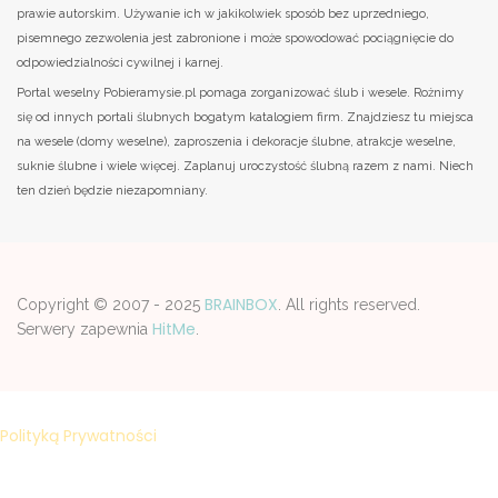
prawie autorskim. Używanie ich w jakikolwiek sposób bez uprzedniego,
pisemnego zezwolenia jest zabronione i może spowodować pociągnięcie do
odpowiedzialności cywilnej i karnej.
Portal weselny Pobieramysie.pl pomaga zorganizować ślub i wesele. Rożnimy
się od innych portali ślubnych bogatym katalogiem firm. Znajdziesz tu miejsca
na wesele (domy weselne), zaproszenia i dekoracje ślubne, atrakcje weselne,
suknie ślubne i wiele więcej. Zaplanuj uroczystość ślubną razem z nami. Niech
ten dzień będzie niezapomniany.
BRAINBOX
Copyright © 2007 - 2025
. All rights reserved.
HitMe
Serwery zapewnia
.
Strona korzysta z plików cookies w celu realizacji usług zgodnie z
Polityką Prywatności
. Możesz samodzelnie wybrać warunki
przechowywania lub dostępu do plików cookies w Twojej
przeglądarce.