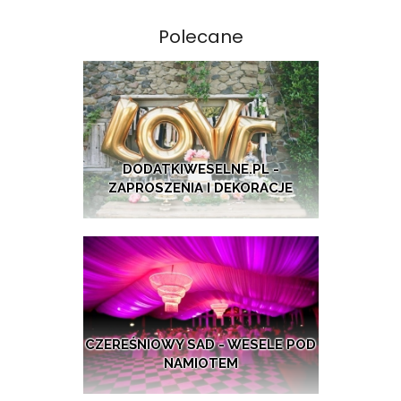
Polecane
DODATKIWESELNE.PL -
ZAPROSZENIA I DEKORACJE
CZEREŚNIOWY SAD - WESELE POD
NAMIOTEM