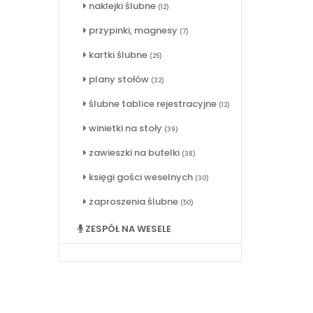
naklejki ślubne
(12)
przypinki, magnesy
(7)
kartki ślubne
(25)
plany stołów
(32)
ślubne tablice rejestracyjne
(12)
winietki na stoły
(39)
zawieszki na butelki
(38)
księgi gości weselnych
(30)
zaproszenia ślubne
(50)
ZESPÓŁ NA WESELE