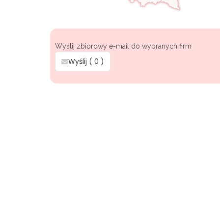
Wyślij zbiorowy e-mail do wybranych firm
Wyślij (
0
)