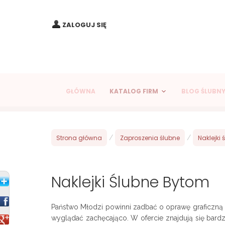
ZALOGUJ SIĘ
GŁÓWNA
KATALOG FIRM
BLOG ŚLUBN
Strona główna
/
Zaproszenia ślubne
/
Naklejki 
Naklejki Ślubne Bytom
Państwo Młodzi powinni zadbać o oprawę graficzną k
wyglądać zachęcająco. W ofercie znajdują się bard