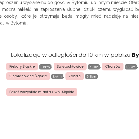
aproszeniu wysłanemu do gości w Bytomiu lub innym mieście. Ofe
mi można nakleić na zaproszenia ślubne, dzięki czemu wyglądać 
tkie osoby, które je otrzymają będą mogły mieć nadzieję na nie
li w Bytomiu.
Lokalizacje w odległości do 10 km w pobliżu
B
,
,
,
Piekary Śląskie
Świętochłowice
Chorzów
3.5km
5.8km
6.3km
,
Siemianowice Śląskie
Zabrze
8.4km
9.6km
Pokaż wszystkie miasta z woj. Śląskie