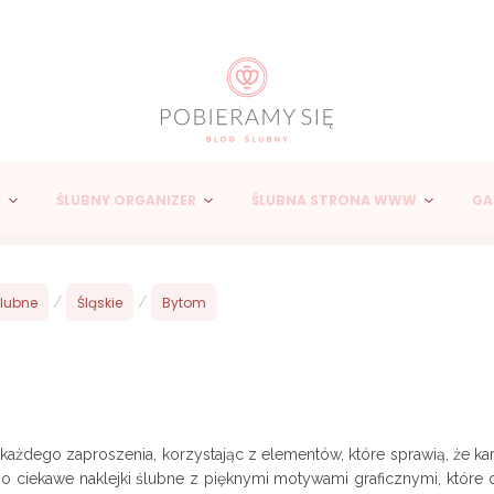
Y
ŚLUBNY ORGANIZER
ŚLUBNA STRONA WWW
GA
ślubne
/
Śląskie
/
Bytom
ażdego zaproszenia, korzystając z elementów, które sprawią, że kar
zo ciekawe naklejki ślubne z pięknymi motywami graficznymi, które