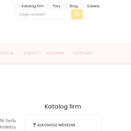
Katalog firm
Pary
Blog
Galerie
LERIE
RABATY
DLA FIRM
KONTAKT
Katalog firm
tki będą
ALKOHOLE WESELNE
 dodadzą