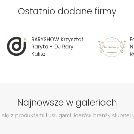
Ostatnio dodane firmy
RARYSHOW Krzysztof
F
Raryta - DJ Rary
N
Kalisz
R
Najnowsze w galeriach
 się z produktami i usługami liderów branży slubnej 