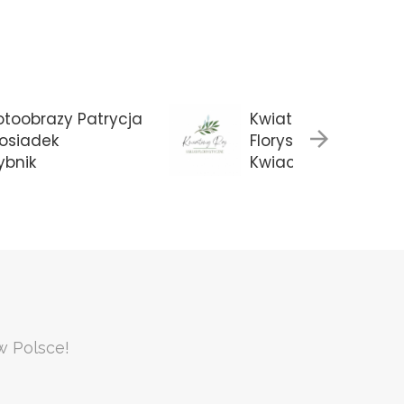
otoobrazy Patrycja
Kwiatowy Raj Usługi
osiadek
Florystyczne
ybnik
Kwiaciarnia Suwalki
Suwałki
w Polsce!