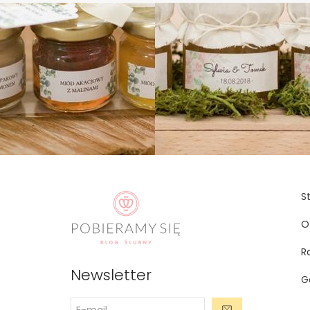
S
O
R
Newsletter
G