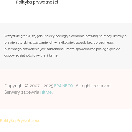
Polityka prywatności
Wszystkie grafiki, zdjęcia i teksty podlegają ochronie prawnej na mocy ustawy o
prawie autorskim. Używanie ich w jakikolwiek sposób bez uprzedniego,
pisemnego zezwolenia jest zabronione i może spowodować pociągnięcie do
odpowiedzialności cywilnej i karnej.
BRAINBOX
Copyright © 2007 - 2025
. All rights reserved.
HitMe
Serwery zapewnia
.
Strona korzysta z plików cookies w celu realizacji usług zgodnie z
Polityką Prywatności
. Możesz samodzelnie wybrać warunki
przechowywania lub dostępu do plików cookies w Twojej