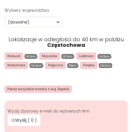
Wybierz województwo:
Lokalizacje w odległości do 40 km w pobliżu
Częstochowa
,
,
,
Kłobuck
Myszków
Lubliniec
16.3km
30.1km
34.5km
,
,
Radomsko
Pajęczno
Poręba
36.4km
38km
39.2km
Pokaż wszystkie miasta z woj. Śląskie
Wyślij zbiorowy e-mail do wybranych firm
Wyślij (
0
)