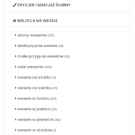
FRYZJER I MAKIJAŻ ŚLUBNY
MIEJSCA NA WESELE
domy weselne
(227)
ekskluzywne wesele
(25)
małe przyjęcie weselne
(82)
sale weselne
(300)
wesele na statku
(0)
wesele na zamku
(10)
wesele w hotelu
(157)
wesele w pałacu
(23)
wesele w plenerze
(64)
wesele w stodole
(1)