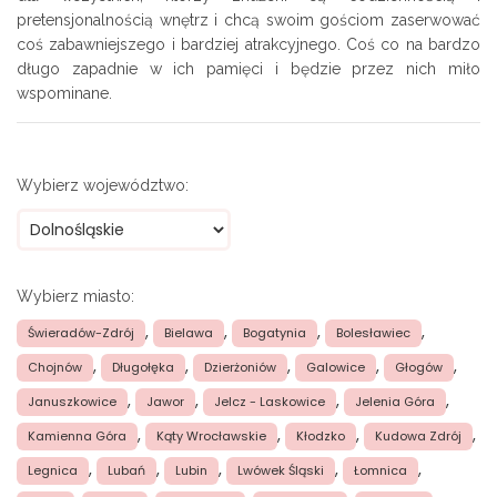
pretensjonalnością wnętrz i chcą swoim gościom zaserwować
coś zabawniejszego i bardziej atrakcyjnego. Coś co na bardzo
długo zapadnie w ich pamięci i będzie przez nich miło
wspominane.
Wybierz województwo:
Wybierz miasto:
,
,
,
,
Świeradów-Zdrój
Bielawa
Bogatynia
Bolesławiec
,
,
,
,
,
Chojnów
Długołęka
Dzierżoniów
Galowice
Głogów
,
,
,
,
Januszkowice
Jawor
Jelcz - Laskowice
Jelenia Góra
,
,
,
,
Kamienna Góra
Kąty Wrocławskie
Kłodzko
Kudowa Zdrój
,
,
,
,
,
Legnica
Lubań
Lubin
Lwówek Śląski
Łomnica