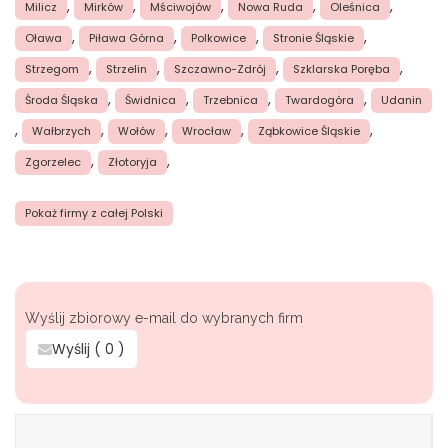
,
,
,
,
,
Milicz
Mirków
Mściwojów
Nowa Ruda
Oleśnica
,
,
,
,
Oława
Piława Górna
Polkowice
Stronie Śląskie
,
,
,
,
Strzegom
Strzelin
Szczawno-Zdrój
Szklarska Poręba
,
,
,
,
Środa Śląska
Świdnica
Trzebnica
Twardogóra
Udanin
,
,
,
,
,
Wałbrzych
Wołów
Wrocław
Ząbkowice Śląskie
,
,
Zgorzelec
Złotoryja
Pokaż firmy z całej Polski
Wyślij zbiorowy e-mail do wybranych firm
Wyślij (
0
)