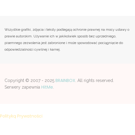
Wszystkie grafiki, zdjęcia i teksty podlegają ochronie prawnej na mocy ustawy o
prawie autorskim. Używanie ich w jakikolwiek sposób bez uprzedniego,
pisemnego zezwolenia jest zabronione i może spowodować pociągnięcie do
odpowiedzialności cywilnej i karnej.
BRAINBOX
Copyright © 2007 - 2025
. All rights reserved.
HitMe
Serwery zapewnia
.
Strona korzysta z plików cookies w celu realizacji usług zgodnie z
Polityką Prywatności
. Możesz samodzelnie wybrać warunki
przechowywania lub dostępu do plików cookies w Twojej
przeglądarce.
ZAMKNIJ I NIE POKAZUJ PONOWNIE