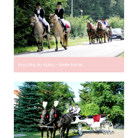
bryczką do ślubu - białe konie