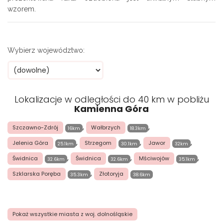
wzorem.
Wybierz województwo:
Lokalizacje w odległości do 40 km w pobliżu
Kamienna Góra
,
,
Szczawno-Zdrój
Wałbrzych
16km
18.3km
,
,
,
Jelenia Góra
Strzegom
Jawor
25.1km
30.1km
32km
,
,
,
Świdnica
Świdnica
Mściwojów
32.6km
32.6km
35.1km
,
Szklarska Poręba
Złotoryja
35.3km
38.6km
Pokaż wszystkie miasta z woj. dolnośląskie