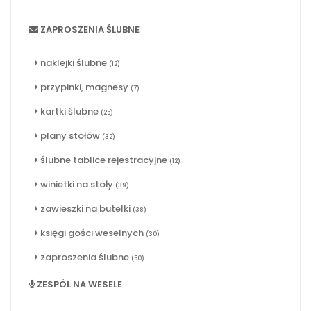
ZAPROSZENIA ŚLUBNE
naklejki ślubne
(12)
przypinki, magnesy
(7)
kartki ślubne
(25)
plany stołów
(32)
ślubne tablice rejestracyjne
(12)
winietki na stoły
(39)
zawieszki na butelki
(38)
księgi gości weselnych
(30)
zaproszenia ślubne
(50)
ZESPÓŁ NA WESELE