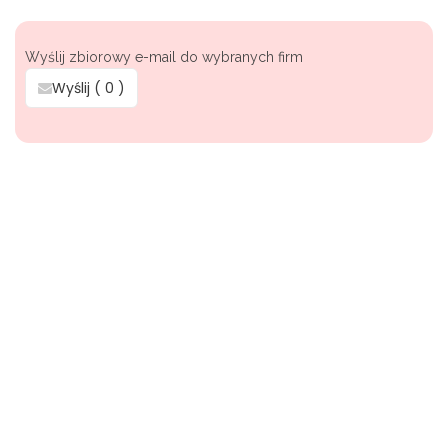
Wyślij zbiorowy e-mail do wybranych firm
Wyślij (
0
)