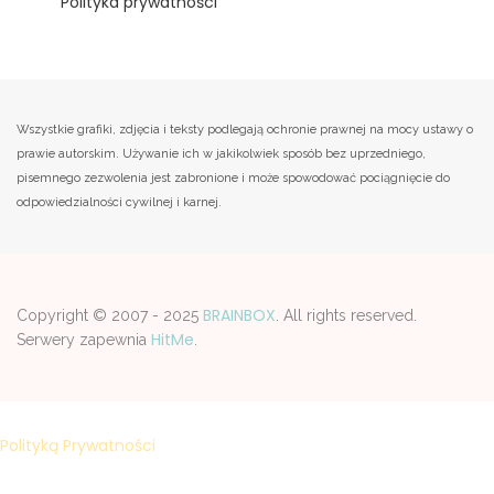
Polityka prywatności
Wszystkie grafiki, zdjęcia i teksty podlegają ochronie prawnej na mocy ustawy o
prawie autorskim. Używanie ich w jakikolwiek sposób bez uprzedniego,
pisemnego zezwolenia jest zabronione i może spowodować pociągnięcie do
odpowiedzialności cywilnej i karnej.
BRAINBOX
Copyright © 2007 - 2025
. All rights reserved.
HitMe
Serwery zapewnia
.
Strona korzysta z plików cookies w celu realizacji usług zgodnie z
Polityką Prywatności
. Możesz samodzelnie wybrać warunki
przechowywania lub dostępu do plików cookies w Twojej
przeglądarce.