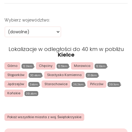
Wybierz województwo:
Lokalizacje w odległości do 40 km w pobliżu
Kielce
,
,
,
Górno
Chęciny
Morawica
12.3km
12.5km
12.6km
,
,
Stąporków
Skarżysko Kamienna
30.4km
31.6km
,
,
,
Jędrzejów
Starachowice
Pińczów
34km
36.3km
39.1km
Końskie
39.4km
Pokaż wszystkie miasta z woj. Świętokrzyskie