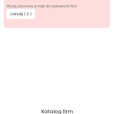
Wyślij zbiorowy e-mail do wybranych firm
Wyślij (
0
)
Katalog firm