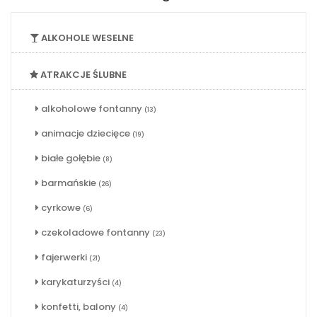
ALKOHOLE WESELNE
ATRAKCJE ŚLUBNE
alkoholowe fontanny
(13)
animacje dziecięce
(19)
białe gołębie
(8)
barmańskie
(26)
cyrkowe
(6)
czekoladowe fontanny
(23)
fajerwerki
(21)
karykaturzyści
(4)
konfetti, balony
(4)