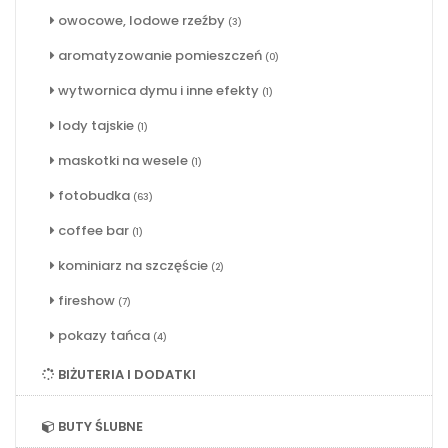
owocowe, lodowe rzeźby
(3)
aromatyzowanie pomieszczeń
(0)
wytwornica dymu i inne efekty
(1)
lody tajskie
(1)
maskotki na wesele
(1)
fotobudka
(63)
coffee bar
(1)
kominiarz na szczęście
(2)
fireshow
(7)
pokazy tańca
(4)
BIŻUTERIA I DODATKI
BUTY ŚLUBNE