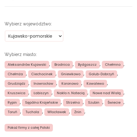
Wybierz województwo:
Wybierz miasto:
,
,
,
,
Aleksandrów Kujawski
Brodnica
Bydgoszcz
Chełmno
,
,
,
,
Chełmża
Ciechocinek
Gniewkowo
Golub-Dobrzyń
,
,
,
,
Grudziądz
Inowrocław
Koronowo
Kowalewo
,
,
,
,
Kruszwica
Łabiszyn
Nakło n. Notecią
Nowe nad Wisłą
,
,
,
,
,
Rypin
Sępólno Krajeńskie
Strzelno
Szubin
Świecie
,
,
,
,
Toruń
Tuchola
Włocławek
Żnin
Pokaż firmy z całej Polski