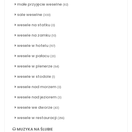
małe przyjęcie weselne
(82)
sale weselne
(300)
wesele na statku
(0)
wesele na zamku
(10)
wesele w hotelu
(157)
wesele w pałacu
(23)
wesele w plenerze
(64)
wesele w stodole
(1)
wesele nad morzem
(0)
wesele nad jeziorem
(3)
wesele we dworze
(43)
wesele w restauracji
(256)
MUZYKA NA ŚLUBIE