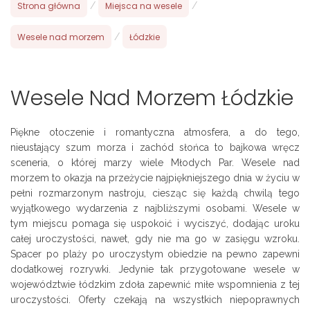
Strona główna
/
Miejsca na wesele
/
Wesele nad morzem
/
Łódzkie
Wesele Nad Morzem Łódzkie
Piękne otoczenie i romantyczna atmosfera, a do tego,
nieustający szum morza i zachód słońca to bajkowa wręcz
sceneria, o której marzy wiele Młodych Par. Wesele nad
morzem to okazja na przeżycie najpiękniejszego dnia w życiu w
pełni rozmarzonym nastroju, ciesząc się każdą chwilą tego
wyjątkowego wydarzenia z najbliższymi osobami. Wesele w
tym miejscu pomaga się uspokoić i wyciszyć, dodając uroku
całej uroczystości, nawet, gdy nie ma go w zasięgu wzroku.
Spacer po plaży po uroczystym obiedzie na pewno zapewni
dodatkowej rozrywki. Jedynie tak przygotowane wesele w
województwie łódzkim zdoła zapewnić miłe wspomnienia z tej
uroczystości. Oferty czekają na wszystkich niepoprawnych