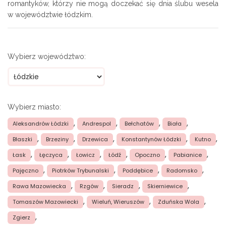
romantyków, którzy nie mogą doczekać się dnia ślubu wesela
w województwie łódzkim.
Wybierz województwo:
Wybierz miasto:
,
,
,
,
Aleksandrów Łódzki
Andrespol
Bełchatów
Biała
,
,
,
,
,
Błaszki
Brzeziny
Drzewica
Konstantynów Łódzki
Kutno
,
,
,
,
,
,
Łask
Łęczyca
Łowicz
Łódź
Opoczno
Pabianice
,
,
,
,
Pajęczno
Piotrków Trybunalski
Poddębice
Radomsko
,
,
,
,
Rawa Mazowiecka
Rzgów
Sieradz
Skierniewice
,
,
,
Tomaszów Mazowiecki
Wieluń, Wieruszów
Zduńska Wola
,
Zgierz