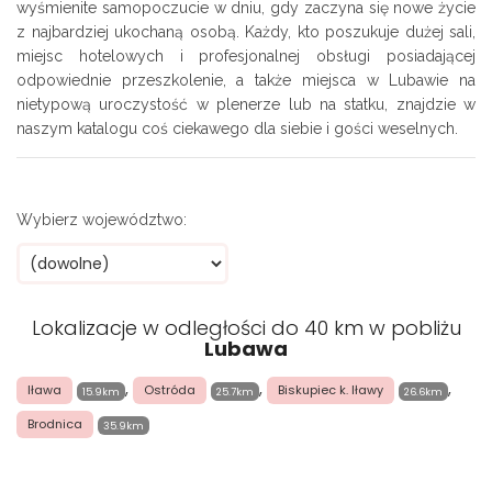
wyśmienite samopoczucie w dniu, gdy zaczyna się nowe życie
z najbardziej ukochaną osobą. Każdy, kto poszukuje dużej sali,
miejsc hotelowych i profesjonalnej obsługi posiadającej
odpowiednie przeszkolenie, a także miejsca w Lubawie na
nietypową uroczystość w plenerze lub na statku, znajdzie w
naszym katalogu coś ciekawego dla siebie i gości weselnych.
Wybierz województwo:
Lokalizacje w odległości do 40 km w pobliżu
Lubawa
,
,
,
Iława
Ostróda
Biskupiec k. Iławy
15.9km
25.7km
26.6km
Brodnica
35.9km