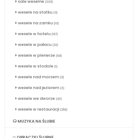
sale weselne
(300)
wesele na statku
(0)
wesele na zamku
(10)
wesele w hotelu
(157)
wesele w pałacu
(23)
wesele w plenerze
(64)
wesele w stodole
(1)
wesele nad morzem
(0)
wesele nad jeziorem
(3)
wesele we dworze
(43)
wesele w restauracji
(256)
MUZYKA NA ŚLUBIE
OBRĄCZKI ŚLUBNE