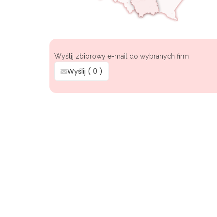
Wyślij zbiorowy e-mail do wybranych firm
Wyślij (
0
)