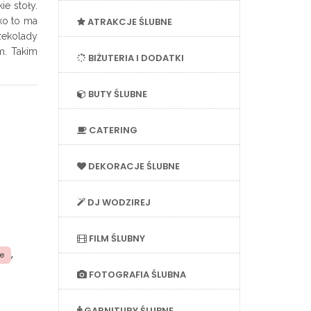
ie stoły.
ko to ma
ATRAKCJE ŚLUBNE
zekolady
m. Takim
BIŻUTERIA I DODATKI
BUTY ŚLUBNE
CATERING
DEKORACJE ŚLUBNE
DJ WODZIREJ
FILM ŚLUBNY
,
e
FOTOGRAFIA ŚLUBNA
GARNITURY ŚLUBNE