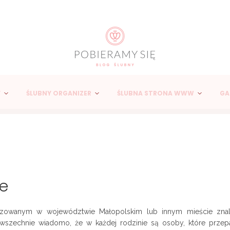
Y
ŚLUBNY ORGANIZER
ŚLUBNA STRONA WWW
GA
ie
zowanym w województwie Małopolskim lub innym mieście znala
owszechnie wiadomo, że w każdej rodzinie są osoby, które przep