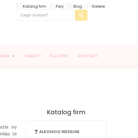
Katalog firm
Pary
Blog
Galerie
LERIE
RABATY
DLA FIRM
KONTAKT
Katalog firm
zła się
ALKOHOLE WESELNE
adają za