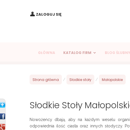
ZALOGUJ SIĘ
GŁÓWNA
KATALOG FIRM
BLOG ŚLUBN
Strona główna
/
Słodkie stoły
/
Małopolskie
Słodkie Stoły Małopolsk
Nowożeńcy dbają, aby na każdym weselu organi
odpowiednia ilość ciasta oraz innych słodyczy. P