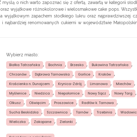
 myślą o nich warto zapoznać się z ofertą, zawartą w kategorii słodk
aki oraz wyjątkowe różnokolorowe i wielosmakowe cake pops. Wszyst
ia wyjątkowym zapachem słodkiego lukru oraz najprawdziwszej c
 i najbardziej renomowanych cukierni w województwie Małopolski
Wybierz miasto:
,
,
,
,
Białka Tatrzańska
Bochnia
Brzesko
Bukowina Tatrzańska
,
,
,
,
Chrzanów
Dąbrowa Tarnowska
Gorlice
Kraków
,
,
,
,
Krościenko n. Dunajcem
Krynica-Zdrój
Limanowa
Miechów
,
,
,
,
,
Myślenice
Niedzica
Niepołomice
Nowy Sącz
Nowy Targ
,
,
,
,
Olkusz
Oświęcim
Proszowice
Radłów k. Tarnowa
,
,
,
,
Sucha Beskidzka
Szczawnica
Tarnów
Trzebinia
Wadowic
,
,
,
Wieliczka
Zakopane
Zielonki