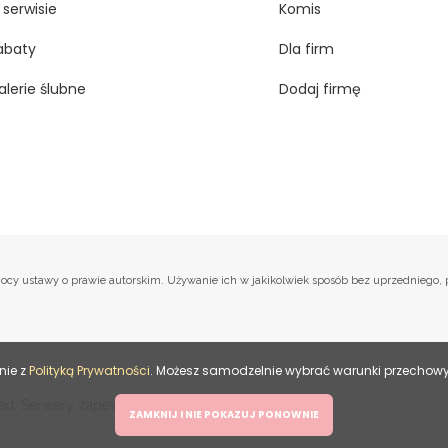
 serwisie
Komis
abaty
Dla firm
alerie ślubne
Dodaj firmę
na mocy ustawy o prawie autorskim. Używanie ich w jakikolwiek sposób bez uprzednieg
nie z
Polityką Prywatności
. Możesz samodzelnie wybrać warunki przechowyw
HitMe
rved. Serwery zapewnia
.
ZAMKNIJ I NIE POKAZUJ PONOWNIE