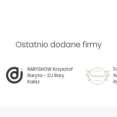
Ostatnio dodane firmy
RARYSHOW Krzysztof
F
Raryta - DJ Rary
N
Kalisz
R