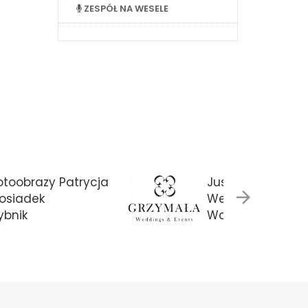
ZESPÓŁ NA WESELE
otoobrazy Patrycja
Justyna Grzyma
osiadek
Weddings & Eve
ybnik
Warszawa