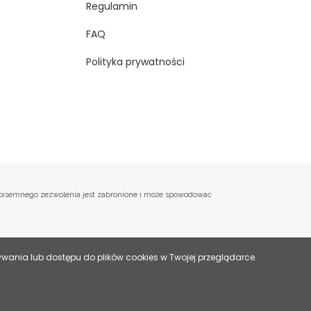
Regulamin
FAQ
Polityka prywatności
o, pisemnego zezwolenia jest zabronione i może spowodować
ania lub dostępu do plików cookies w Twojej przeglądarce.