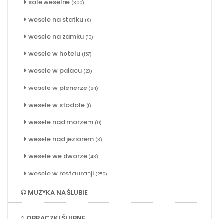
sale weselne
(300)
wesele na statku
(0)
wesele na zamku
(10)
wesele w hotelu
(157)
wesele w pałacu
(23)
wesele w plenerze
(64)
wesele w stodole
(1)
wesele nad morzem
(0)
wesele nad jeziorem
(3)
wesele we dworze
(43)
wesele w restauracji
(256)
MUZYKA NA ŚLUBIE
OBRĄCZKI ŚLUBNE