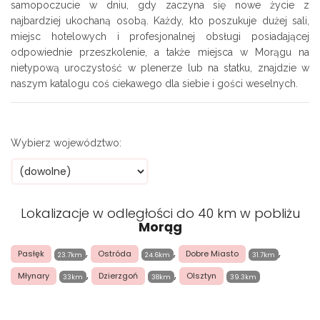
samopoczucie w dniu, gdy zaczyna się nowe życie z
najbardziej ukochaną osobą. Każdy, kto poszukuje dużej sali,
miejsc hotelowych i profesjonalnej obsługi posiadającej
odpowiednie przeszkolenie, a także miejsca w Morągu na
nietypową uroczystość w plenerze lub na statku, znajdzie w
naszym katalogu coś ciekawego dla siebie i gości weselnych.
Wybierz województwo:
Lokalizacje w odległości do 40 km w pobliżu
Morąg
,
,
,
Pasłęk
Ostróda
Dobre Miasto
23.7km
24.6km
31.7km
,
,
Młynary
Dzierzgoń
Olsztyn
33km
38km
39.3km