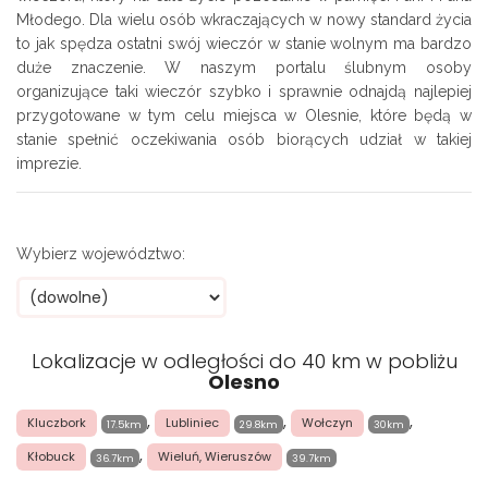
Młodego. Dla wielu osób wkraczających w nowy standard życia
to jak spędza ostatni swój wieczór w stanie wolnym ma bardzo
duże znaczenie. W naszym portalu ślubnym osoby
organizujące taki wieczór szybko i sprawnie odnajdą najlepiej
przygotowane w tym celu miejsca w Olesnie, które będą w
stanie spełnić oczekiwania osób biorących udział w takiej
imprezie.
Wybierz województwo:
Lokalizacje w odległości do 40 km w pobliżu
Olesno
,
,
,
Kluczbork
Lubliniec
Wołczyn
17.5km
29.8km
30km
,
Kłobuck
Wieluń, Wieruszów
36.7km
39.7km