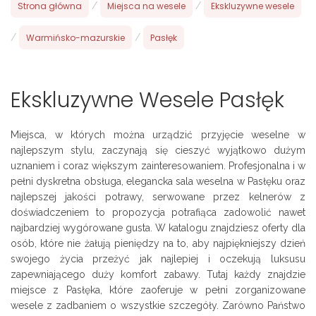
Strona główna
/
Miejsca na wesele
/
Ekskluzywne wesele
/
Warmińsko-mazurskie
/
Pasłęk
Ekskluzywne Wesele Pasłęk
Miejsca, w których można urządzić przyjęcie weselne w
najlepszym stylu, zaczynają się cieszyć wyjątkowo dużym
uznaniem i coraz większym zainteresowaniem. Profesjonalna i w
pełni dyskretna obsługa, elegancka sala weselna w Pasłęku oraz
najlepszej jakości potrawy, serwowane przez kelnerów z
doświadczeniem to propozycja potrafiąca zadowolić nawet
najbardziej wygórowane gusta. W katalogu znajdziesz oferty dla
osób, które nie żałują pieniędzy na to, aby najpiękniejszy dzień
swojego życia przeżyć jak najlepiej i oczekują luksusu
zapewniającego duży komfort zabawy. Tutaj każdy znajdzie
miejsce z Pasłęka, które zaoferuje w pełni zorganizowane
wesele z zadbaniem o wszystkie szczegóły. Zarówno Państwo