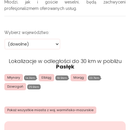
Młodzi, jak i goście weselni, będą zachwyceni
profesjonalizmem oferowanych usług.
Wybierz województwo:
Lokalizacje w odległości do 30 km w pobliżu
Pasłęk
,
,
,
Młynary
Elbląg
Morąg
14.3km
19.9km
23.7km
Dzierzgoń
25.9km
Pokaż wszystkie miasta z woj. warmińsko-mazurskie