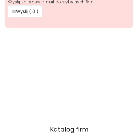
Wyślij zbiorowy e-mail do wybranych firm
Wyślij (
0
)
Katalog firm