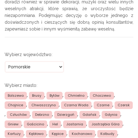
doradzi również w sprawie dekoracji, muzyki oraz wielu innych
weselnych atrakcji, które sprawią, że uroczystość będzie
niezapomniana. Podejmując decyzję o wyborze jednego z
doświadczonych i cieszących się dobrą opinią konsultantów,
zapewniasz sobie i innym wyśmienitą zabawę weselną.
Wybierz województwo:
Wybierz miasto:
,
,
,
,
,
Bolszewo
Brusy
Bytów
Chmielno
Choczewo
,
,
,
,
Chojnice
Chwaszczyno
Czarna Woda
Czarne
Czersk
,
,
,
,
,
,
Człuchów
Debrzno
Dzierzgoń
Gdańsk
Gdynia
,
,
,
,
,
Gniew
Gościcino
Hel
Jastarnia
Jastrzębia Góra
,
,
,
,
,
Kartuzy
Kębłowo
Kępice
Kochanowo
Kolbudy