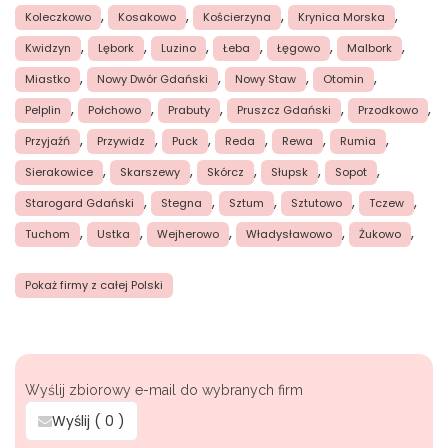
,
,
,
,
Koleczkowo
Kosakowo
Kościerzyna
Krynica Morska
,
,
,
,
,
,
Kwidzyn
Lębork
Luzino
Łeba
Łęgowo
Malbork
,
,
,
,
Miastko
Nowy Dwór Gdański
Nowy Staw
Otomin
,
,
,
,
,
Pelplin
Połchowo
Prabuty
Pruszcz Gdański
Przodkowo
,
,
,
,
,
,
Przyjaźń
Przywidz
Puck
Reda
Rewa
Rumia
,
,
,
,
,
Sierakowice
Skarszewy
Skórcz
Słupsk
Sopot
,
,
,
,
,
Starogard Gdański
Stegna
Sztum
Sztutowo
Tczew
,
,
,
,
,
Tuchom
Ustka
Wejherowo
Władysławowo
Żukowo
Pokaż firmy z całej Polski
Wyślij zbiorowy e-mail do wybranych firm
Wyślij (
0
)