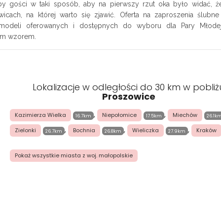
czby gości w taki sposób, aby na pierwszy rzut oka było widać, że
cach, na której warto się zjawić. Oferta na zaproszenia ślubne
 modeli oferowanych i dostępnych do wyboru dla Pary Młodej
nym wzorem.
Lokalizacje w odległości do 30 km w pobliż
Proszowice
,
,
Kazimierza Wielka
Niepołomice
Miechów
16.7km
17.5km
26.1k
,
,
,
Zielonki
Bochnia
Wieliczka
Kraków
26.7km
26.8km
27.9km
Pokaż wszystkie miasta z woj. małopolskie