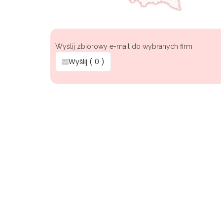
Wyślij zbiorowy e-mail do wybranych firm
Wyślij (
0
)