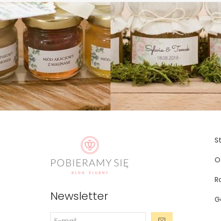
S
O
R
Newsletter
G