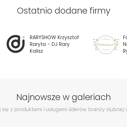
Ostatnio dodane firmy
RARYSHOW Krzysztof
F
Raryta - DJ Rary
N
Kalisz
R
Najnowsze w galeriach
 się z produktami i usługami liderów branży slubnej 