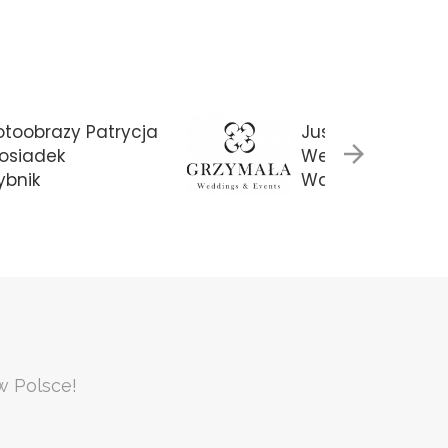
otoobrazy Patrycja
Justyna Grzyma
osiadek
Weddings & Eve
ybnik
Warszawa
w Polsce!