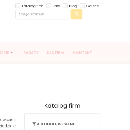
Katalog firm
Pary
Blog
Galerie
LERIE
RABATY
DLA FIRM
KONTAKT
Katalog firm
zowicach
ALKOHOLE WESELNE
iedzinie