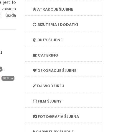
 jest to
 zawiera
ATRAKCJE ŚLUBNE
. Każda
BIŻUTERIA I DODATKI
BUTY ŚLUBNE
u
CATERING
,
m
DEKORACJE ŚLUBNE
28.3km
DJ WODZIREJ
FILM ŚLUBNY
FOTOGRAFIA ŚLUBNA
GARNITURY ŚLUBNE