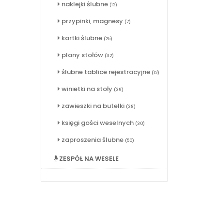
naklejki ślubne
(12)
przypinki, magnesy
(7)
kartki ślubne
(25)
plany stołów
(32)
ślubne tablice rejestracyjne
(12)
winietki na stoły
(39)
zawieszki na butelki
(38)
księgi gości weselnych
(30)
zaproszenia ślubne
(50)
ZESPÓŁ NA WESELE