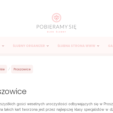
Y
ŚLUBNY ORGANIZER
ŚLUBNA STRONA WWW
GA
kie
/
Proszowice
szowice
wszystkich gości weselnych uroczystości odbywających się w Pros
takich kart tworzona jest przez najlepszej klasy specjalistów w dz