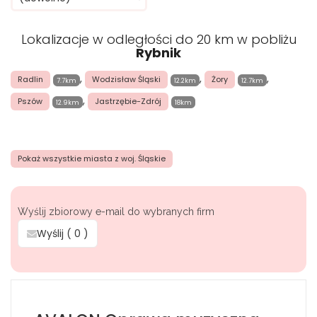
Lokalizacje w odległości do 20 km w pobliżu
Rybnik
,
,
,
Radlin
Wodzisław Śląski
Żory
7.7km
12.2km
12.7km
,
Pszów
Jastrzębie-Zdrój
12.9km
18km
Pokaż wszystkie miasta z woj. Śląskie
Wyślij zbiorowy e-mail do wybranych firm
Wyślij (
0
)