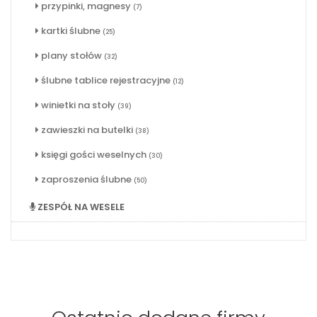
przypinki, magnesy
(7)
kartki ślubne
(25)
plany stołów
(32)
ślubne tablice rejestracyjne
(12)
winietki na stoły
(39)
zawieszki na butelki
(38)
księgi gości weselnych
(30)
zaproszenia ślubne
(50)
ZESPÓŁ NA WESELE