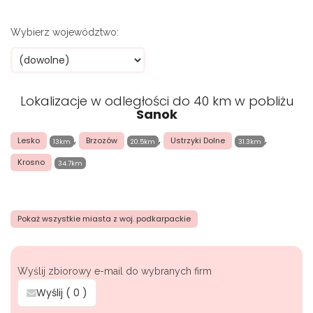
Wybierz województwo:
Lokalizacje w odległości do 40 km w pobliżu
Sanok
,
,
,
Lesko
Brzozów
Ustrzyki Dolne
13km
20.5km
31.3km
Krosno
34.7km
Pokaż wszystkie miasta z woj. podkarpackie
Wyślij zbiorowy e-mail do wybranych firm
Wyślij (
0
)