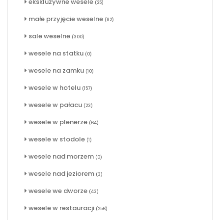
ekskluzywne wesele
(25)
małe przyjęcie weselne
(82)
sale weselne
(300)
wesele na statku
(0)
wesele na zamku
(10)
wesele w hotelu
(157)
wesele w pałacu
(23)
wesele w plenerze
(64)
wesele w stodole
(1)
wesele nad morzem
(0)
wesele nad jeziorem
(3)
wesele we dworze
(43)
wesele w restauracji
(256)