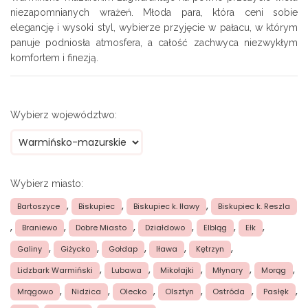
niezapomnianych wrażeń. Młoda para, która ceni sobie
elegancję i wysoki styl, wybierze przyjęcie w pałacu, w którym
panuje podniosła atmosfera, a całość zachwyca niezwykłym
komfortem i finezją.
Wybierz województwo:
Wybierz miasto:
,
,
,
Bartoszyce
Biskupiec
Biskupiec k. Iławy
Biskupiec k. Reszla
,
,
,
,
,
,
Braniewo
Dobre Miasto
Działdowo
Elbląg
Ełk
,
,
,
,
,
Galiny
Giżycko
Gołdap
Iława
Kętrzyn
,
,
,
,
,
Lidzbark Warmiński
Lubawa
Mikołajki
Młynary
Morąg
,
,
,
,
,
,
Mrągowo
Nidzica
Olecko
Olsztyn
Ostróda
Pasłęk