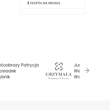
ZESPÓŁ NA WESELE
otoobrazy Patrycja
Justyna Grzyma
osiadek
Weddings & Eve
ybnik
Warszawa