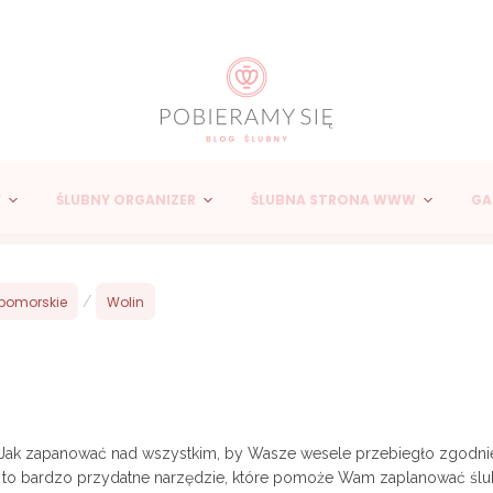
Y
ŚLUBNY ORGANIZER
ŚLUBNA STRONA WWW
GA
pomorskie
/
Wolin
ej? Jak zapanować nad wszystkim, by Wasze wesele przebiegło zgodni
 to bardzo przydatne narzędzie, które pomoże Wam zaplanować śl