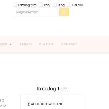
Katalog firm
Pary
Blog
Galerie
LERIE
RABATY
DLA FIRM
KONTAKT
Katalog firm
e z
ALKOHOLE WESELNE
ubne