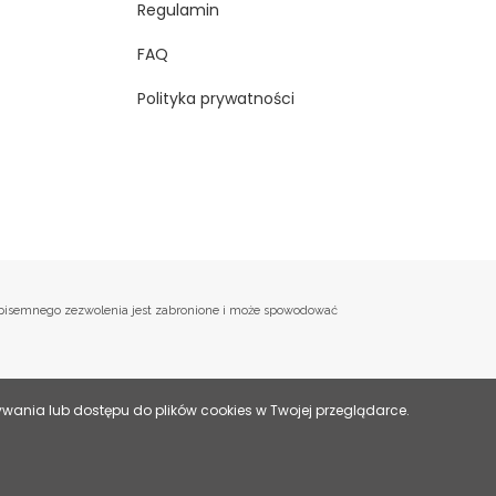
Regulamin
FAQ
Polityka prywatności
o, pisemnego zezwolenia jest zabronione i może spowodować
ania lub dostępu do plików cookies w Twojej przeglądarce.