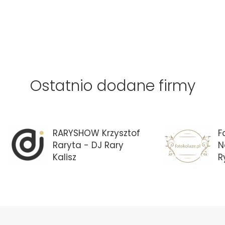
Ostatnio dodane firmy
RARYSHOW Krzysztof
F
Raryta - DJ Rary
N
Kalisz
R