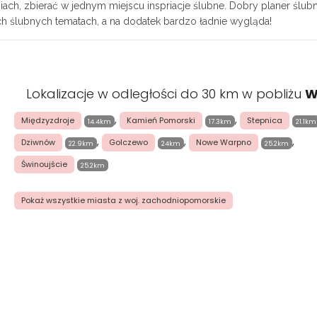
ch, zbierać w jednym miejscu inspriacje ślubne. Dobry planer ślubn
ch ślubnych tematach, a na dodatek bardzo ładnie wygląda!
Lokalizacje w odległości do 30 km w pobliżu
W
,
,
Międzyzdroje
Kamień Pomorski
Stepnica
14.4km
17.3km
21.1km
,
,
,
Dziwnów
Golczewo
Nowe Warpno
22.9km
24km
25.2km
Świnoujście
25.2km
Pokaż wszystkie miasta z woj. zachodniopomorskie