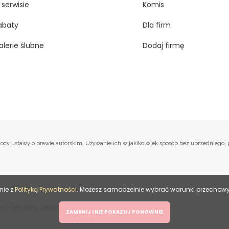
 serwisie
Komis
abaty
Dla firm
alerie ślubne
Dodaj firmę
na mocy ustawy o prawie autorskim. Używanie ich w jakikolwiek sposób bez uprzednieg
nie z
Polityką Prywatności
. Możesz samodzelnie wybrać warunki przechowyw
HitMe
rved. Serwery zapewnia
.
ZAMKNIJ I NIE POKAZUJ PONOWNIE