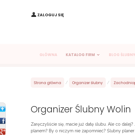
ZALOGUJ SIĘ
GŁÓWNA
KATALOG FIRM
BLOG ŚLUBN
Strona główna
/
Organizer ślubny
/
Zachodnio
Organizer Ślubny Wolin
Zaręczyliście się, macie już datę ślubu. Ale co dal
planem? By o niczym nie zapomnieć? Ślubny planer