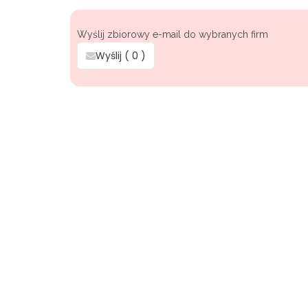
Wyślij zbiorowy e-mail do wybranych firm
Wyślij (
0
)