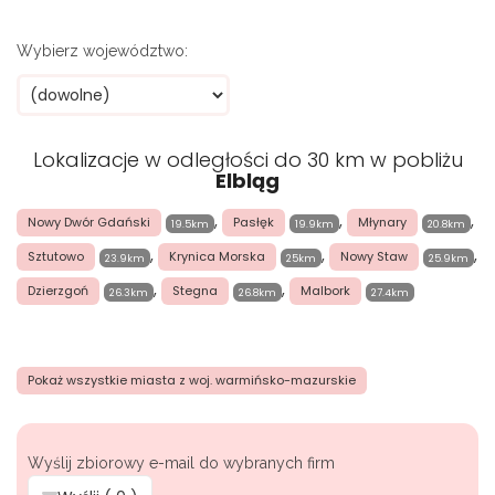
Wybierz województwo:
Lokalizacje w odległości do 30 km w pobliżu
Elbląg
,
,
,
Nowy Dwór Gdański
Pasłęk
Młynary
19.5km
19.9km
20.8km
,
,
,
Sztutowo
Krynica Morska
Nowy Staw
23.9km
25km
25.9km
,
,
Dzierzgoń
Stegna
Malbork
26.3km
26.8km
27.4km
Pokaż wszystkie miasta z woj. warmińsko-mazurskie
Wyślij zbiorowy e-mail do wybranych firm