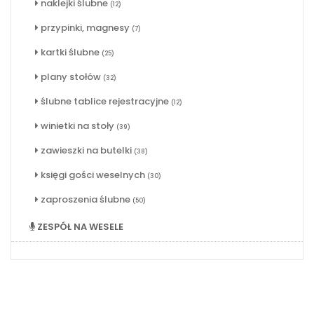
naklejki ślubne
(12)
przypinki, magnesy
(7)
kartki ślubne
(25)
plany stołów
(32)
ślubne tablice rejestracyjne
(12)
winietki na stoły
(39)
zawieszki na butelki
(38)
księgi gości weselnych
(30)
zaproszenia ślubne
(50)
ZESPÓŁ NA WESELE