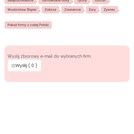
,
,
,
,
Świętochłowice
Tarnowskie Góry
Tychy
Ustroń
,
,
,
,
,
Wodzisław Śląski
Zabrze
Zawiercie
Żory
Żywiec
Pokaż firmy z całej Polski
Wyślij zbiorowy e-mail do wybranych firm
Wyślij (
0
)