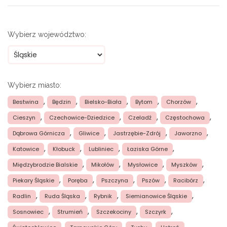
Wybierz województwo:
Wybierz miasto:
,
,
,
,
,
Bestwina
Będzin
Bielsko-Biała
Bytom
Chorzów
,
,
,
,
Cieszyn
Czechowice-Dziedzice
Czeladź
Częstochowa
,
,
,
,
Dąbrowa Górnicza
Gliwice
Jastrzębie-Zdrój
Jaworzno
,
,
,
,
Katowice
Kłobuck
Lubliniec
Łaziska Górne
,
,
,
,
Międzybrodzie Bialskie
Mikołów
Mysłowice
Myszków
,
,
,
,
,
Piekary Śląskie
Poręba
Pszczyna
Pszów
Racibórz
,
,
,
,
Radlin
Ruda Śląska
Rybnik
Siemianowice Śląskie
,
,
,
,
Sosnowiec
Strumień
Szczekociny
Szczyrk