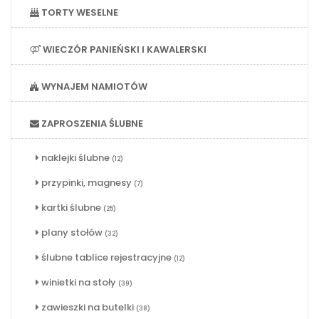
TORTY WESELNE
WIECZÓR PANIEŃSKI I KAWALERSKI
WYNAJEM NAMIOTÓW
ZAPROSZENIA ŚLUBNE
naklejki ślubne
(12)
przypinki, magnesy
(7)
kartki ślubne
(25)
plany stołów
(32)
ślubne tablice rejestracyjne
(12)
winietki na stoły
(39)
zawieszki na butelki
(38)