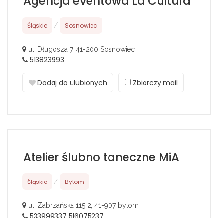
Agencja eventowa La Cultura
Śląskie
/
Sosnowiec
ul. Długosza 7, 41-200 Sosnowiec
513823993
Dodaj do ulubionych
Zbiorczy mail
Atelier ślubno taneczne MiA
Śląskie
/
Bytom
ul. Zabrzańska 115 2, 41-907 bytom
533999337 516075237