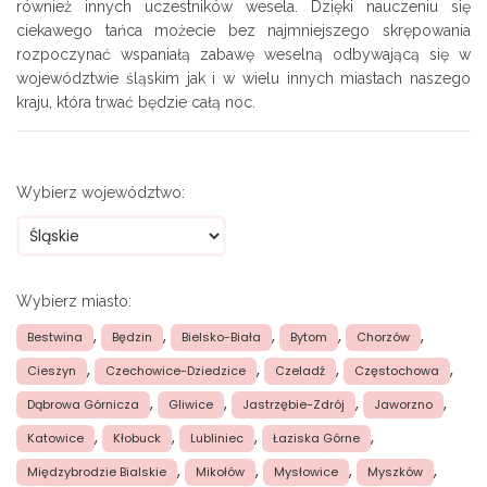
również innych uczestników wesela. Dzięki nauczeniu się
ciekawego tańca możecie bez najmniejszego skrępowania
rozpoczynać wspaniałą zabawę weselną odbywającą się w
województwie śląskim jak i w wielu innych miastach naszego
kraju, która trwać będzie całą noc.
Wybierz województwo:
Wybierz miasto:
,
,
,
,
,
Bestwina
Będzin
Bielsko-Biała
Bytom
Chorzów
,
,
,
,
Cieszyn
Czechowice-Dziedzice
Czeladź
Częstochowa
,
,
,
,
Dąbrowa Górnicza
Gliwice
Jastrzębie-Zdrój
Jaworzno
,
,
,
,
Katowice
Kłobuck
Lubliniec
Łaziska Górne
,
,
,
,
Międzybrodzie Bialskie
Mikołów
Mysłowice
Myszków