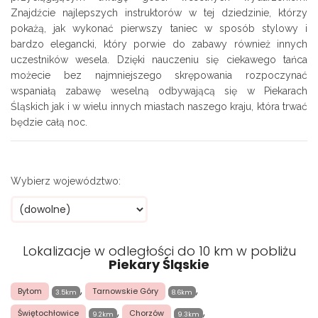
Znajdźcie najlepszych instruktorów w tej dziedzinie, którzy
pokażą, jak wykonać pierwszy taniec w sposób stylowy i
bardzo elegancki, który porwie do zabawy również innych
uczestników wesela. Dzięki nauczeniu się ciekawego tańca
możecie bez najmniejszego skrępowania rozpoczynać
wspaniałą zabawę weselną odbywającą się w Piekarach
Śląskich jak i w wielu innych miastach naszego kraju, która trwać
będzie całą noc.
Wybierz województwo:
Lokalizacje w odległości do 10 km w pobliżu
Piekary Śląskie
,
,
Bytom
Tarnowskie Góry
3.5km
8.6km
,
,
Świętochłowice
Chorzów
9.2km
9.3km