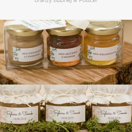
branży slubnej w Polsce!