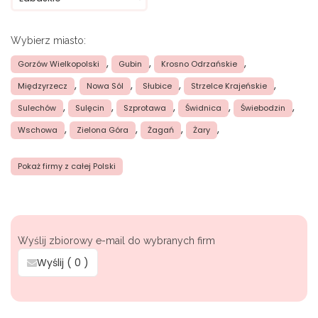
Wybierz miasto:
,
,
,
Gorzów Wielkopolski
Gubin
Krosno Odrzańskie
,
,
,
,
Międzyrzecz
Nowa Sól
Słubice
Strzelce Krajeńskie
,
,
,
,
,
Sulechów
Sulęcin
Szprotawa
Świdnica
Świebodzin
,
,
,
,
Wschowa
Zielona Góra
Żagań
Żary
Pokaż firmy z całej Polski
Wyślij zbiorowy e-mail do wybranych firm
Wyślij (
0
)