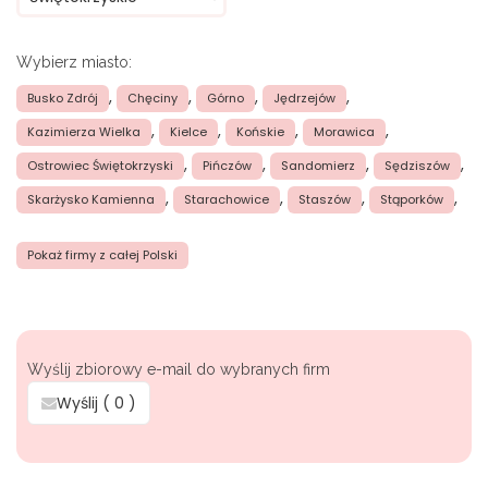
Wybierz miasto:
,
,
,
,
Busko Zdrój
Chęciny
Górno
Jędrzejów
,
,
,
,
Kazimierza Wielka
Kielce
Końskie
Morawica
,
,
,
,
Ostrowiec Świętokrzyski
Pińczów
Sandomierz
Sędziszów
,
,
,
,
Skarżysko Kamienna
Starachowice
Staszów
Stąporków
Pokaż firmy z całej Polski
Wyślij zbiorowy e-mail do wybranych firm
Wyślij (
0
)