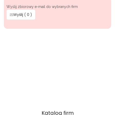
Wyślij zbiorowy e-mail do wybranych firm
Wyślij (
0
)
Katalog firm