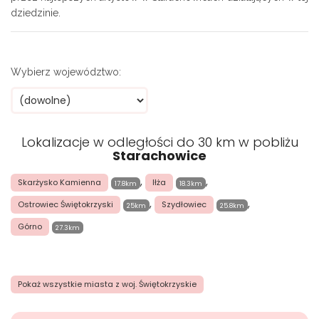
dziedzinie.
Wybierz województwo:
Lokalizacje w odległości do 30 km w pobliżu
Starachowice
,
,
Skarżysko Kamienna
Iłża
17.8km
18.3km
,
,
Ostrowiec Świętokrzyski
Szydłowiec
25km
25.8km
Górno
27.3km
Pokaż wszystkie miasta z woj. Świętokrzyskie