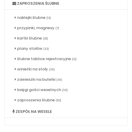
ZAPROSZENIA ŚLUBNE
naklejki ślubne
(12)
przypinki, magnesy
(7)
kartki ślubne
(25)
plany stołów
(32)
ślubne tablice rejestracyjne
(12)
winietki na stoły
(39)
zawieszki na butelki
(38)
księgi gości weselnych
(30)
zaproszenia ślubne
(50)
ZESPÓŁ NA WESELE