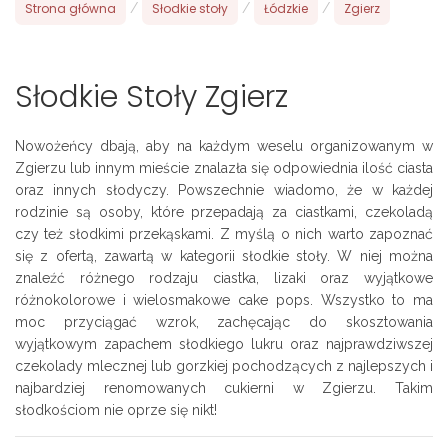
Strona główna
/
Słodkie stoły
/
Łódzkie
/
Zgierz
Słodkie Stoły Zgierz
Nowożeńcy dbają, aby na każdym weselu organizowanym w
Zgierzu lub innym mieście znalazła się odpowiednia ilość ciasta
oraz innych słodyczy. Powszechnie wiadomo, że w każdej
rodzinie są osoby, które przepadają za ciastkami, czekoladą
czy też słodkimi przekąskami. Z myślą o nich warto zapoznać
się z ofertą, zawartą w kategorii słodkie stoły. W niej można
znaleźć różnego rodzaju ciastka, lizaki oraz wyjątkowe
różnokolorowe i wielosmakowe cake pops. Wszystko to ma
moc przyciągać wzrok, zachęcając do skosztowania
wyjątkowym zapachem słodkiego lukru oraz najprawdziwszej
czekolady mlecznej lub gorzkiej pochodzących z najlepszych i
najbardziej renomowanych cukierni w Zgierzu. Takim
słodkościom nie oprze się nikt!