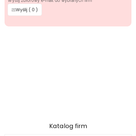
Wyślij zbiorowy e-mail do wybranych firm
Wyślij (
0
)
Katalog firm