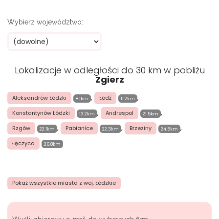
Wybierz województwo:
Lokalizacje w odległości do 30 km w pobliżu
Zgierz
,
,
Aleksandrów Łódzki
Łódź
8.1km
11.2km
,
,
Konstantynów Łódzki
Andrespol
13.2km
21.5km
,
,
,
Rzgów
Pabianice
Brzeziny
22.1km
22.3km
24.5km
Łęczyca
26.8km
Pokaż wszystkie miasta z woj. Łódzkie