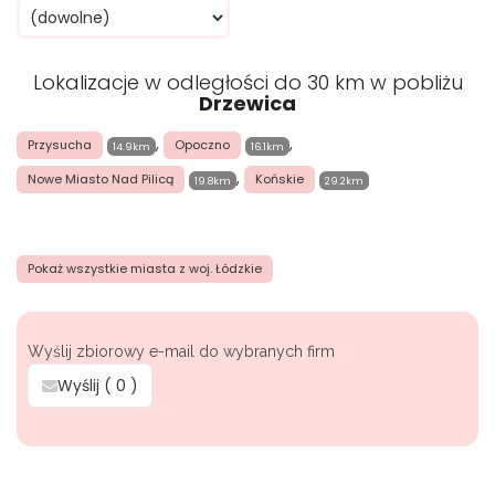
Lokalizacje w odległości do 30 km w pobliżu
Drzewica
,
,
Przysucha
Opoczno
14.9km
16.1km
,
Nowe Miasto Nad Pilicą
Końskie
19.8km
29.2km
Pokaż wszystkie miasta z woj. Łódzkie
Wyślij zbiorowy e-mail do wybranych firm
Wyślij (
0
)