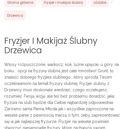
Strona główna
/
Fryzjer i makijaż ślubny
/
Łódzkie
/
Drzewica
Fryzjer I Makijaż Ślubny
Drzewica
Włosy rozpuszczone, warkocz, kok, luźne upięcie, u góry, na
boku... opcji na fryzurę ślubną jest całe mnóstwo! Grunt, to
znaleźć dobrego fryzjera ślubnego , który sprosta Twoim
oczekiwaniom na temat fryzury ślubnej. Fryzjer ślubny z
Drzewicy musi doskonale wiedzieć, czego oczekujesz,
rozumieć Twoją wizję, ale też bez problemu doradzić, jaka
fryzura na ślub będzie dla Ciebie najbardziej odpowiednia.
Zarówno sama Panna Młoda jak i wszystkie zaproszone na
wesele panie z pewnością marzą o tym, żeby zaprezentować
się w jak najlepszej fryzurze. Fryzjer na wesele powinien
stworzyć niesamowite fryzury, które zachwycą swoim