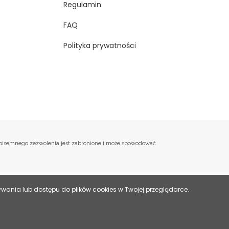
Regulamin
FAQ
Polityka prywatności
o, pisemnego zezwolenia jest zabronione i może spowodować
ania lub dostępu do plików cookies w Twojej przeglądarce.