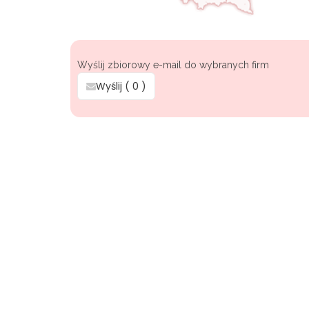
Wyślij zbiorowy e-mail do wybranych firm
Wyślij (
0
)