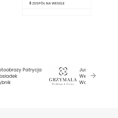
ZESPÓŁ NA WESELE
otoobrazy Patrycja
Justyna Grzyma
osiadek
Weddings & Eve
ybnik
Warszawa