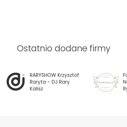
Ostatnio dodane firmy
RARYSHOW Krzysztof
F
Raryta - DJ Rary
N
Kalisz
R