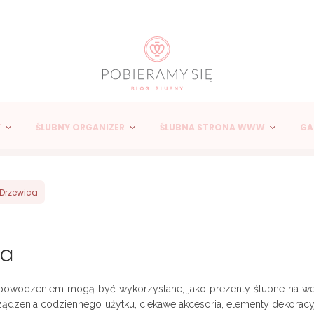
Y
ŚLUBNY ORGANIZER
ŚLUBNA STRONA WWW
GA
Drzewica
ca
z powodzeniem mogą być wykorzystane, jako prezenty ślubne na we
rządzenia codziennego użytku, ciekawe akcesoria, elementy dekoracy