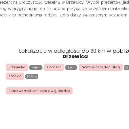
rezent na uroczystość weselną w Drzewicy. Wybór prezentów jes
czegoś oryginalnego, co na pewno przyda się przyszłym małżonk
cie, jako pełnoprawna rodzina, która darzy się szczerym uczuciem m
Lokalizacje w odległości do 30 km w pobliż
Drzewica
,
,
Przysucha
Opoczno
Nowe Miasto Nad Pilicą
14.9km
16.1km
19
Końskie
29.2km
Pokaż wszystkie miasta z woj. Łódzkie