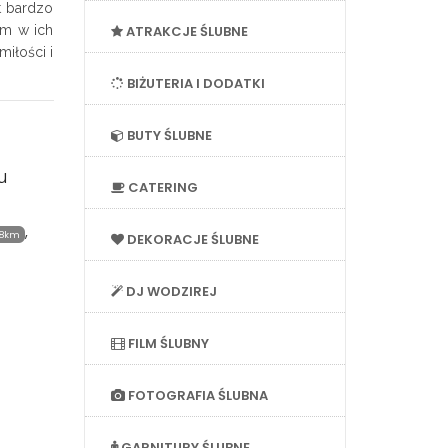
t bardzo
om w ich
ATRAKCJE ŚLUBNE
iłości i
BIŻUTERIA I DODATKI
BUTY ŚLUBNE
u
CATERING
,
.8km
DEKORACJE ŚLUBNE
DJ WODZIREJ
FILM ŚLUBNY
FOTOGRAFIA ŚLUBNA
GARNITURY ŚLUBNE