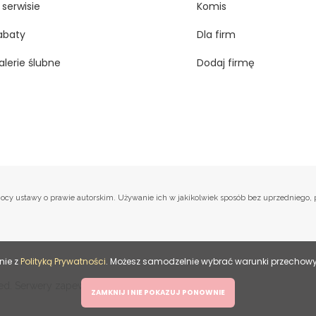
 serwisie
Komis
abaty
Dla firm
alerie ślubne
Dodaj firmę
na mocy ustawy o prawie autorskim. Używanie ich w jakikolwiek sposób bez uprzednieg
nie z
Polityką Prywatności
. Możesz samodzelnie wybrać warunki przechowyw
HitMe
rved. Serwery zapewnia
.
ZAMKNIJ I NIE POKAZUJ PONOWNIE