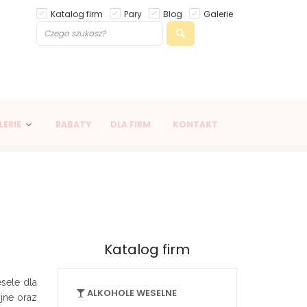
Katalog firm
Pary
Blog
Galerie
LERIE
RABATY
DLA FIRM
KONTAKT
Katalog firm
sele dla
ALKOHOLE WESELNE
jne oraz