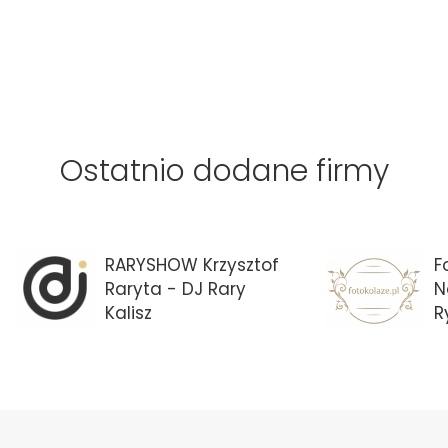
Ostatnio dodane firmy
RARYSHOW Krzysztof
F
Raryta - DJ Rary
N
Kalisz
R