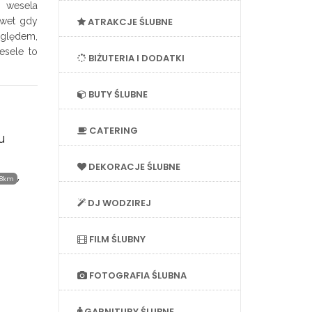
 wesela
awet gdy
ATRAKCJE ŚLUBNE
zględem,
esele to
BIŻUTERIA I DODATKI
BUTY ŚLUBNE
CATERING
u
DEKORACJE ŚLUBNE
,
.8km
DJ WODZIREJ
FILM ŚLUBNY
FOTOGRAFIA ŚLUBNA
GARNITURY ŚLUBNE