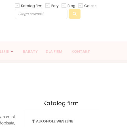
Katalog firm
Pary
Blog
Galerie
LERIE
RABATY
DLA FIRM
KONTAKT
Katalog firm
y namiot
ALKOHOLE WESELNE
opisała,