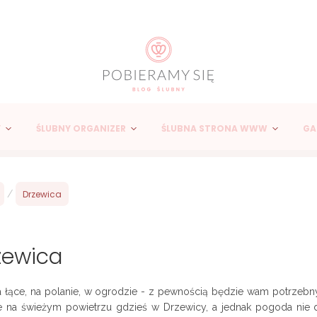
Y
ŚLUBNY ORGANIZER
ŚLUBNA STRONA WWW
GA
/
Drzewica
zewica
a łące, na polanie, w ogrodzie - z pewnością będzie wam potrzebn
le na świeżym powietrzu gdzieś w Drzewicy, a jednak pogoda nie d