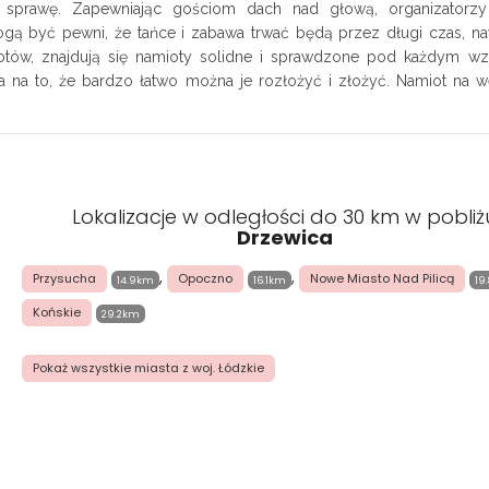
ć sprawę. Zapewniając gościom dach nad głową, organizatorzy
ą być pewni, że tańce i zabawa trwać będą przez długi czas, n
iotów, znajdują się namioty solidne i sprawdzone pod każdym w
a na to, że bardzo łatwo można je rozłożyć i złożyć. Namiot na w
Lokalizacje w odległości do 30 km w pobliż
Drzewica
,
,
Przysucha
Opoczno
Nowe Miasto Nad Pilicą
14.9km
16.1km
19
Końskie
29.2km
Pokaż wszystkie miasta z woj. Łódzkie