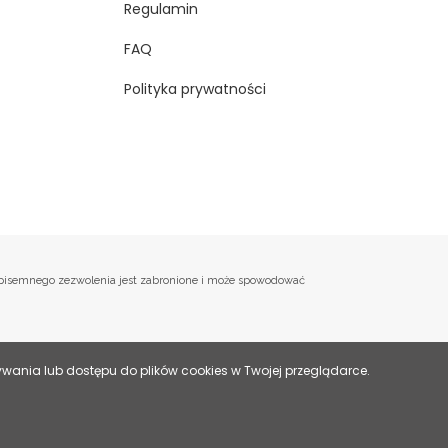
Regulamin
FAQ
Polityka prywatności
o, pisemnego zezwolenia jest zabronione i może spowodować
ania lub dostępu do plików cookies w Twojej przeglądarce.