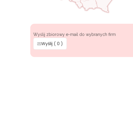
Wyślij zbiorowy e-mail do wybranych firm
Wyślij (
0
)