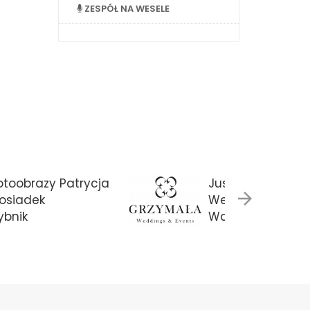
ZESPÓŁ NA WESELE
otoobrazy Patrycja
Justyna Grzyma
osiadek
Weddings & Eve
ybnik
Warszawa