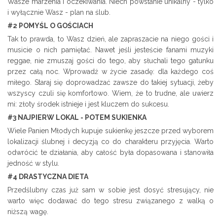
Wasze marzenia i oczekiwania. Niech powstanie unikalny - tylko
i wyłącznie Wasz - plan na ślub.
#2 POMYŚL O GOŚCIACH
Tak to prawda, to Wasz dzień, ale zapraszacie na niego gości i
musicie o nich pamiętać. Nawet jeśli jesteście fanami muzyki
reggae, nie zmuszaj gości do tego, aby słuchali tego gatunku
przez całą noc. Wprowadź w życie zasadę: dla każdego coś
miłego. Staraj się doprowadzać zawsze do takiej sytuacji, żeby
wszyscy czuli się komfortowo. Wiem, że to trudne, ale uwierz
mi: złoty środek istnieje i jest kluczem do sukcesu.
#3 NAJPIERW LOKAL - POTEM SUKIENKA
Wiele Panien Młodych kupuje sukienkę jeszcze przed wyborem
lokalizacji ślubnej i decyzją co do charakteru przyjęcia. Warto
odwrócić te działania, aby całość była dopasowana i stanowiła
jedność w stylu.
#4 DRASTYCZNA DIETA
Przedślubny czas już sam w sobie jest dosyć stresujący, nie
warto więc dodawać do tego stresu związanego z walką o
niższą wagę.