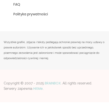
FAQ
Polityka prywatności
Wszystkie grafiki, zdjęcia i teksty podlegają ochronie prawnej na mocy ustawy o
prawie autorskim. Używanie ich w jakikolwiek sposób bez uprzedniego,
pisemnego zezwolenia jest zabronione i może spowodować pociągnięcie do
odpowiedzialności cywilnej i karnej.
BRAINBOX
Copyright © 2007 - 2025
. All rights reserved.
HitMe
Serwery zapewnia
.
Strona korzysta z plików cookies w celu realizacji usług zgodnie z