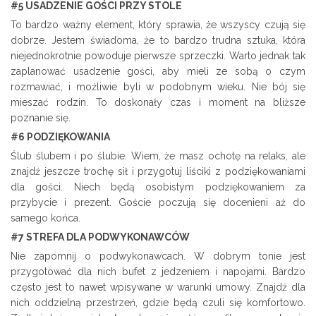
#5 USADZENIE GOŚCI PRZY STOLE
To bardzo ważny element, który sprawia, że wszyscy czują się
dobrze. Jestem świadoma, że to bardzo trudna sztuka, która
niejednokrotnie powoduje pierwsze sprzeczki. Warto jednak tak
zaplanować usadzenie gości, aby mieli ze sobą o czym
rozmawiać, i możliwie byli w podobnym wieku. Nie bój się
mieszać rodzin. To doskonały czas i moment na bliższe
poznanie się.
#6 PODZIĘKOWANIA
Ślub ślubem i po ślubie. Wiem, że masz ochotę na relaks, ale
znajdź jeszcze trochę sił i przygotuj liściki z podziękowaniami
dla gości. Niech będą osobistym podziękowaniem za
przybycie i prezent. Goście poczują się docenieni aż do
samego końca.
#7 STREFA DLA PODWYKONAWCÓW
Nie zapomnij o podwykonawcach. W dobrym tonie jest
przygotować dla nich bufet z jedzeniem i napojami. Bardzo
często jest to nawet wpisywane w warunki umowy. Znajdź dla
nich oddzielną przestrzeń, gdzie będą czuli się komfortowo.