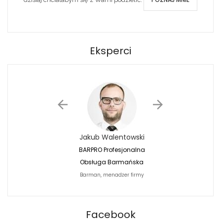
Eksperci
Jakub Walentowski
Jacek Siwko
BARPRO Profesjonalna
Naturalna Fotografi
Obsługa Barmańska
Jacek Siwko Photogr
Barman, menadżer firmy
Fotograf
BARPRO
Facebook