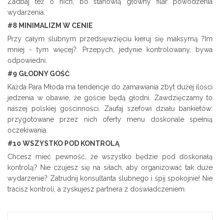
Zadbaj też o nich, bo stanowią główny filar powodzenia
wydarzenia.
#8 MINIMALIZM W CENIE
Przy całym ślubnym przedsięwzięciu kieruj się maksymą ?Im
mniej - tym więcej?. Przepych, jedynie kontrolowany, bywa
odpowiedni.
#9 GŁODNY GOŚĆ
Każda Para Młoda ma tendencje do zamawiania zbyt dużej ilości
jedzenia w obawie, że goście będą głodni. Zawdzięczamy to
naszej polskiej gościnności. Zaufaj szefowi działu bankietów:
przygotowane przez nich oferty menu doskonale spełnią
oczekiwania.
#10 WSZYSTKO POD KONTROLĄ
Chcesz mieć pewność, że wszystko będzie pod doskonałą
kontrolą? Nie czujesz się na siłach, aby organizować tak duże
wydarzenie? Zatrudnij konsultanta ślubnego i śpij spokojnie! Nie
tracisz kontroli, a zyskujesz partnera z doświadczeniem.