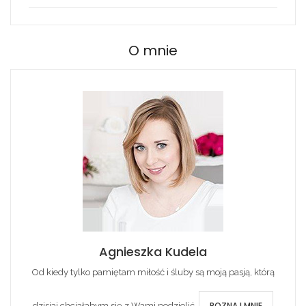
O mnie
Agnieszka Kudela
Od kiedy tylko pamiętam miłość i śluby są moją pasją, którą
POZNAJ MNIE
dzisiaj chciałabym się z Wami podzielić.