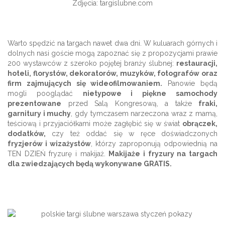
Zdjęcia: targislubne.com
Warto spędzić na targach nawet dwa dni. W kuluarach górnych i
dolnych nasi goście mogą zapoznać się z propozycjami prawie
200 wystawców z szeroko pojętej branży ślubnej:
restauracji,
hoteli, florystów, dekoratorów, muzyków, fotografów oraz
firm zajmujących się wideofilmowaniem.
Panowie będą
mogli pooglądać
nietypowe i piękne samochody
prezentowane
przed Salą Kongresową, a także
fraki,
garnitury i muchy
, gdy tymczasem narzeczona wraz z mamą,
teściową i przyjaciółkami może zagłębić się w świat
obrączek,
dodatków,
czy też oddać się w ręce doświadczonych
fryzjerów i wizażystów
, którzy zaproponują odpowiednią na
TEN DZIEŃ fryzurę i makijaż.
Makijaże i fryzury na targach
dla zwiedzających będą wykonywane GRATIS.