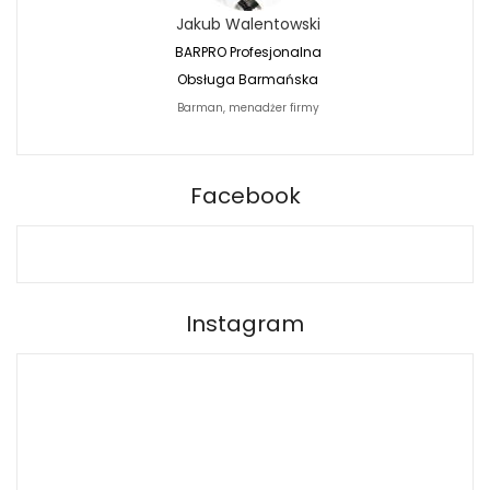
Jakub Walentowski
Jacek Siwko
BARPRO Profesjonalna
Naturalna Fotografi
Obsługa Barmańska
Jacek Siwko Photogr
Barman, menadżer firmy
Fotograf
BARPRO
Facebook
Instagram