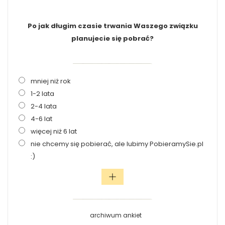
Po jak długim czasie trwania Waszego związku
planujecie się pobrać?
mniej niż rok
1-2 lata
2-4 lata
4-6 lat
więcej niż 6 lat
nie chcemy się pobierać, ale lubimy PobieramySie.pl
:)
archiwum ankiet