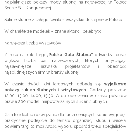
Najpiękniejsze pokazy mody ślubnej na największej w Polsce
Scenie Sali Kongresowej.
Suknie ślubne z całego świata – wszystkie dostępne w Polsce
W charakterze modelek – znane aktorki i celebrytki
Największa liczba wystawców
Z roku na rok Targi
„Polska Gala Ślubna”
odwiedza coraz
większa liczba par narzeczonych, których przyciągają
najsławniejsze nazwiska projektantów i obecność
najsolidniejszych firm w branży ślubnej.
W czasie dwóch dni targowych odbędą się
wyjątkowe
pokazy sukien ślubnych i wizytowych.
Godziny pokazów:
12.00, 13.00, 14.00, 15.30. A do obejrzenia w czasie pokazów
prawie 200 modeli niepowtarzalnych sukien ślubnych.
Gala to idealne rozwiązanie dla ludzi ceniących sobie wygodę i
praktyczne podejście do tematu organizacji ślubu i wesela,
bowiem targi to możliwość wyboru spośród wielu specjalistów,