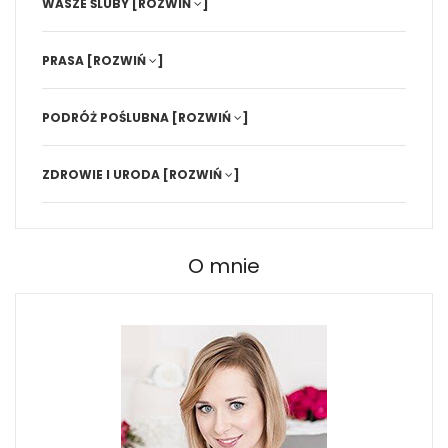
WASZE ŚLUBY
[ROZWIŃ
]
PRASA
[ROZWIŃ
]
PODRÓŻ POŚLUBNA
[ROZWIŃ
]
ZDROWIE I URODA
[ROZWIŃ
]
O mnie