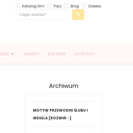
Katalog firm
Pary
Blog
Galerie
LERIE
RABATY
DLA FIRM
KONTAKT
Archiwum
MOTYW PRZEWODNI ŚLUBU I
WESELA
[ROZWIŃ
]