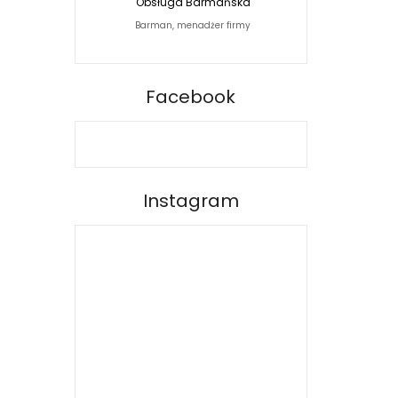
Obsługa Barmańska
Jacek Siwko Photogra
Barman, menadżer firmy
Fotograf
BARPRO
Facebook
Instagram