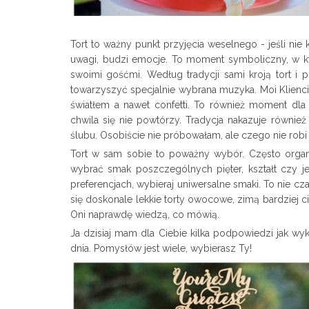
Tort to ważny punkt przyjęcia weselnego - jeśli nie 
uwagi, budzi emocje. To moment symboliczny, w k
swoimi gośćmi. Według tradycji sami kroją tort
towarzyszyć specjalnie wybrana muzyka. Moi Klien
światłem a nawet confetti. To również moment dla f
chwila się nie powtórzy. Tradycja nakazuje równie
ślubu. Osobiście nie próbowałam, ale czego nie robi 
Tort w sam sobie to poważny wybór. Często organ
wybrać smak poszczególnych pięter, kształt czy j
preferencjach, wybieraj uniwersalne smaki. To nie 
się doskonale lekkie torty owocowe, zimą bardziej c
Oni naprawdę wiedzą, co mówią.
Ja dzisiaj mam dla Ciebie kilka podpowiedzi jak wyk
dnia. Pomysłów jest wiele, wybierasz Ty!