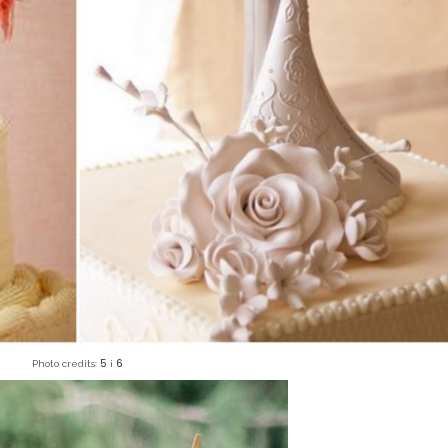
5
6
Photo credits:
i