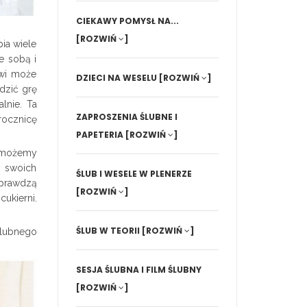
CIEKAWY POMYSŁ NA...
[ROZWIŃ
]
pia wiele
e sobą i
owi może
DZIECI NA WESELU
[ROZWIŃ
]
dzić grę
lnie. Ta
ZAPROSZENIA ŚLUBNE I
rocznicę
PAPETERIA
[ROZWIŃ
]
h możemy
o swoich
ŚLUB I WESELE W PLENERZE
sprawdzą
[ROZWIŃ
]
ukierni.
ŚLUB W TEORII
[ROZWIŃ
]
ślubnego
SESJA ŚLUBNA I FILM ŚLUBNY
[ROZWIŃ
]