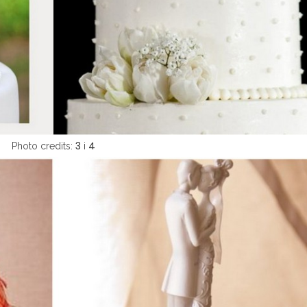
3
4
Photo credits:
i