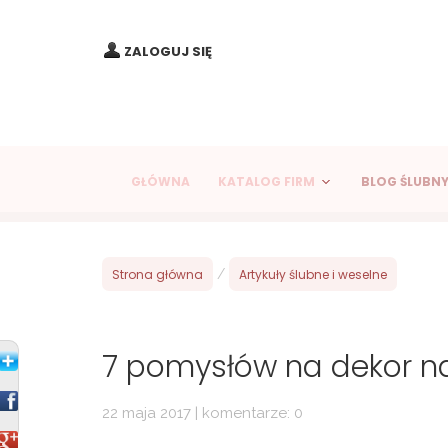
ZALOGUJ SIĘ
GŁÓWNA
KATALOG FIRM
BLOG ŚLUBN
Strona główna
/
Artykuły ślubne i weselne
7 pomysłów na dekor na
22 maja 2017 | komentarze: 0