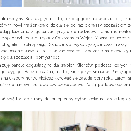
kulminacyjny. Bez względu na to, o której godzinie wjedzie tort, sku
tórym nowi małżonkowie dzielą się po raz pierwszy szczęściem z
 i podają każdemu z gości zaczynając od rodziców. Temu moment
ci często wybierają muzykę z Gwiezdnych Wojen. Można też wprowa
otografa i piękną sesję. Skupcie się, wykorzystajcie czas maksyma
ż zachowanie kawałka ciasta w zamrażalce i zjedzenie na pierwszą 
się dla szczęścia i pomyślności!
izuję panele degustacyjne dla swoich Klientów, podczas któryc
ego wygląd. Bądź odważna, nie bój się łączyć smaków. Pamiętaj 
czas na eksperymenty. Możesz kierować się zasadą pory roku. Larem 
iężkie: pralinowe, truflowe czy czekoladowe. Zaufaj podpowiedziom c
ończyć tort od strony dekoracji, żeby był wisienką na torcie tego 