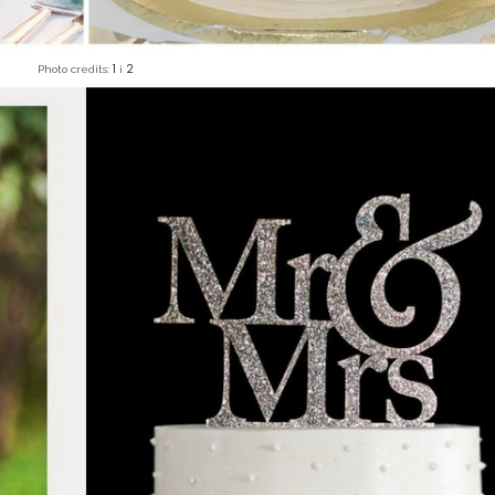
1
2
Photo credits:
i