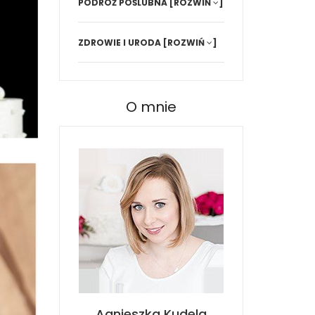
PODRÓŻ POŚLUBNA
[ROZWIŃ
]
ZDROWIE I URODA
[ROZWIŃ
]
O mnie
Agnieszka Kudela