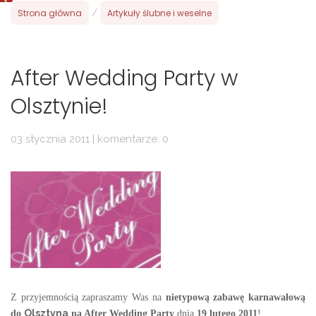
Strona główna
/
Artykuły ślubne i weselne
After Wedding Party w
Olsztynie!
03 stycznia 2011 | komentarze: 0
Z przyjemnością zapraszamy Was na
nietypową zabawę karnawałową
Olsztyna
do
na After Wedding Party
dnia
19 lutego 2011
!