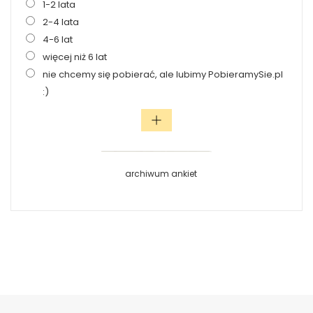
1-2 lata
2-4 lata
4-6 lat
więcej niż 6 lat
nie chcemy się pobierać, ale lubimy PobieramySie.pl
:)
archiwum ankiet