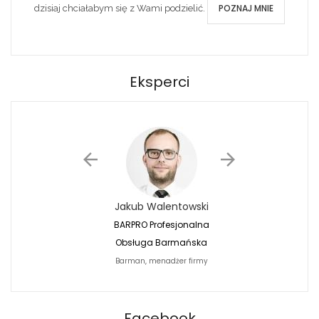
POZNAJ MNIE
dzisiaj chciałabym się z Wami podzielić.
Eksperci
Jakub Walentowski
Jacek Siwko
BARPRO Profesjonalna
Naturalna Fotografi
Obsługa Barmańska
Jacek Siwko Photogr
Barman, menadżer firmy
Fotograf
BARPRO
Facebook