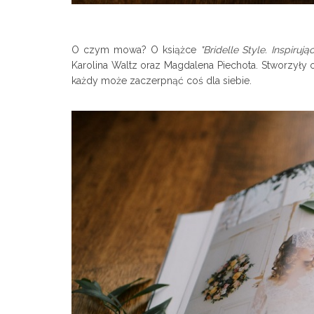
O czym mowa? O książce
"Bridelle Style. Inspiru
Karolina Waltz oraz Magdalena Piechota. Stworzyły on
każdy może zaczerpnąć coś dla siebie.