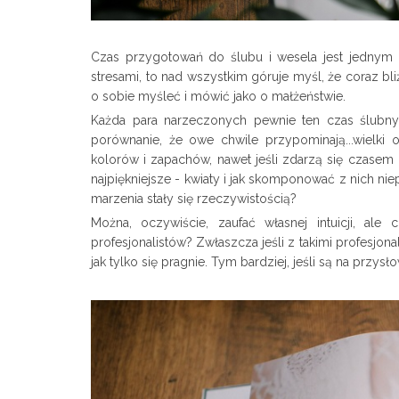
Czas przygotowań do ślubu i wesela jest jednym z
stresami, to nad wszystkim góruje myśl, że coraz bl
o sobie myśleć i mówić jako o małżeństwie.
Każda para narzeczonych pewnie ten czas ślubny
porównanie, że owe chwile przypominają...wielk
kolorów i zapachów, nawet jeśli zdarzą się czasem k
najpiękniejsze - kwiaty i jak skomponować z nich nie
marzenia stały się rzeczywistością?
Można, oczywiście, zaufać własnej intuicji, ale 
profesjonalistów? Zwłaszcza jeśli z takimi profesjon
jak tylko się pragnie. Tym bardziej, jeśli są na przysł