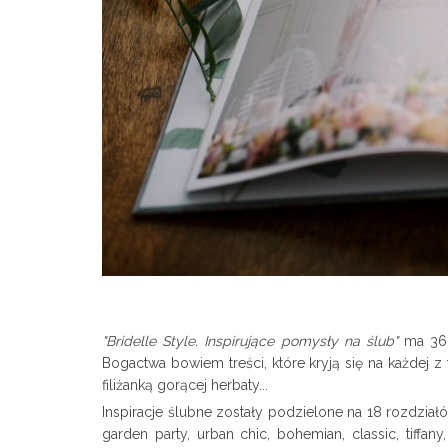
"Bridelle Style. Inspirujące pomysły na ślub"
ma 366 
Bogactwa bowiem treści, które kryją się na każdej z
filiżanką gorącej herbaty...
Inspiracje ślubne zostały podzielone na 18 rozdział
garden party, urban chic, bohemian, classic, tiffan