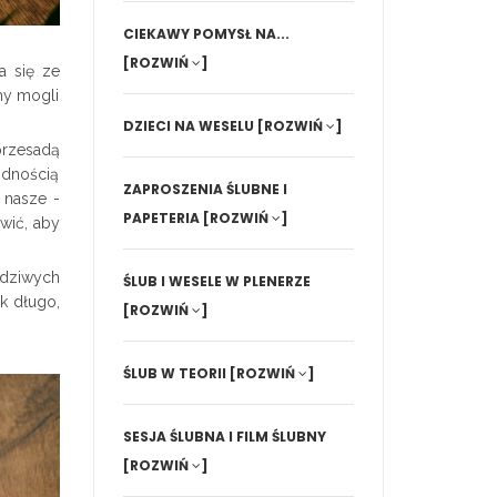
CIEKAWY POMYSŁ NA...
[ROZWIŃ
]
a się ze
emy mogli
DZIECI NA WESELU
[ROZWIŃ
]
przesadą
odnością
ZAPROSZENIA ŚLUBNE I
e nasze -
PAPETERIA
[ROZWIŃ
]
awić, aby
wdziwych
ŚLUB I WESELE W PLENERZE
ak długo,
[ROZWIŃ
]
ŚLUB W TEORII
[ROZWIŃ
]
SESJA ŚLUBNA I FILM ŚLUBNY
[ROZWIŃ
]