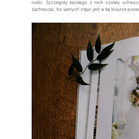
rustic. Szczegóły każdego z nich zostały uchwyc
zachwycać, bo samych zdjęć jest w tej książce pona