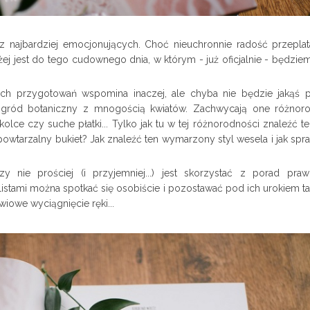
 najbardziej emocjonujących. Choć nieuchronnie radość przeplat
iżej jest do tego cudownego dnia, w którym - już oficjalnie - będzi
ch przygotowań wspomina inaczej, ale chyba nie będzie jakąś 
i ogród botaniczny z mnogością kwiatów. Zachwycają one różnor
olce czy suche płatki... Tylko jak tu w tej różnorodności znaleźć t
powtarzalny bukiet? Jak znaleźć ten wymarzony styl wesela i jak spr
czy nie prościej (i przyjemniej...) jest skorzystać z porad pra
alistami można spotkać się osobiście i pozostawać pod ich urokiem t
owiowe wyciągnięcie ręki...