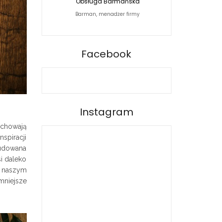
Obsługa Barmańska
Jacek Siwko Photogra
Barman, menadżer firmy
Fotograf
BARPRO
Facebook
Instagram
e chowają
nspiracji
budowana
si daleko
i naszym
 mniejsze