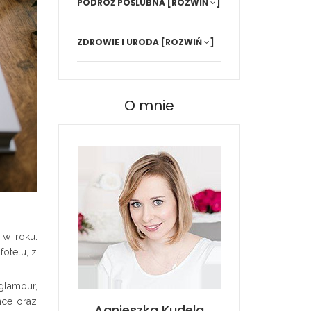
PODRÓŻ POŚLUBNA
[ROZWIŃ
]
ZDROWIE I URODA
[ROZWIŃ
]
O mnie
 w roku.
fotelu, z
 glamour,
ance oraz
Agnieszka Kudela