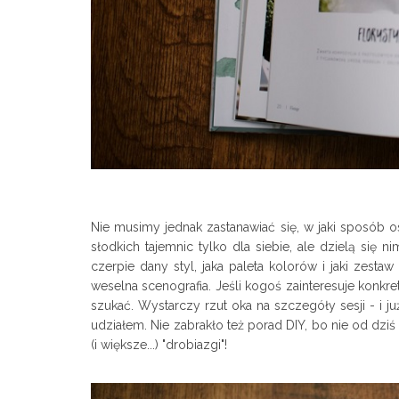
Nie musimy jednak zastanawiać się, w jaki sposób os
słodkich tajemnic tylko dla siebie, ale dzielą się 
czerpie dany styl, jaka paleta kolorów i jaki zest
weselna scenografia. Jeśli kogoś zainteresuje konkret
szukać. Wystarczy rzut oka na szczegóły sesji - i j
udziałem. Nie zabrakło też porad DIY, bo nie od dzi
(i większe...) "drobiazgi"!