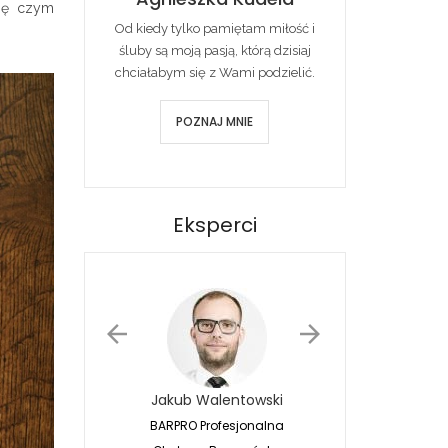
się czym
Od kiedy tylko pamiętam miłość i
śluby są moją pasją, którą dzisiaj
chciałabym się z Wami podzielić.
POZNAJ MNIE
Eksperci
Jakub Walentowski
Jacek Siwko
BARPRO Profesjonalna
Naturalna Fotografia