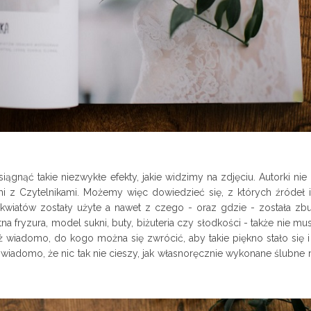
iągnąć takie niezwykłe efekty, jakie widzimy na zdjęciu. Autorki ni
nimi z Czytelnikami. Możemy więc dowiedzieć się, z których źródeł i
aw kwiatów zostały użyte a nawet z czego - oraz gdzie - została z
na fryzura, model sukni, buty, biżuteria czy słodkości - także nie mu
uż wiadomo, do kogo można się zwrócić, aby takie piękno stało się 
ś wiadomo, że nic tak nie cieszy, jak własnoręcznie wykonane ślubne