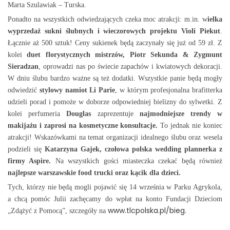
Marta Szulawiak – Turska.
Ponadto na wszystkich odwiedzających czeka moc atrakcji: m.in. w
ielka
wyprzedaż sukni ślubnych i wieczorowych projektu Violi Piekut
.
Łącznie aż 500 sztuk! Ceny sukienek będą zaczynały się już od 59 zł. Z
kolei
duet florystycznych mistrzów, Piotr Sekunda & Zygmunt
Sieradzan
, oprowadzi nas po świecie zapachów i kwiatowych dekoracji.
W dniu ślubu bardzo ważne są też dodatki. Wszystkie panie będą mogły
odwiedzić
stylowy namiot Li Parie
, w którym profesjonalna brafitterka
udzieli porad i pomoże w doborze odpowiedniej bielizny do sylwetki. Z
kolei perfumeria
Douglas
zaprezentuje
najmodniejsze trendy
w
makijażu
i zaprosi na kosmetyczne konsultacje.
To jednak nie koniec
atrakcji! Wskazówkami na temat organizacji idealnego ślubu oraz wesela
podzieli się
K
atarzyna Gajek, czołowa polska wedding plannerka z
firmy Aspire.
Na wszystkich gości miasteczka czekać będą również
najlepsze warszawskie food trucki oraz kącik dla dzieci.
Tych, którzy nie będą mogli pojawić się 14 września w Parku Agrykola,
a chcą pomóc Julii zachęcamy do wpłat na konto Fundacji Dzieciom
www.tlcpolska.pl/bieg.
„Zdążyć z Pomocą”, szczegóły na