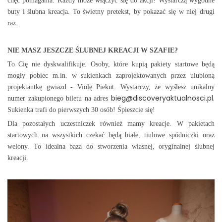
chęć pomagania. Każdy może włączyć się do akcji! Wystarczą wygodne
buty i ślubna kreacja. To świetny pretekst, by pokazać się w niej drugi
raz.
NIE MASZ JESZCZE ŚLUBNEJ KREACJI W SZAFIE?
To Cię nie dyskwalifikuje. Osoby, które kupią pakiety startowe będą
mogły pobiec m.in.
w sukienkach zaprojektowanych przez ulubioną
projektantkę gwiazd - Violę Piekut. Wystarczy, że wyślesz unikalny
bieg@discoveryaktualnosci.pl.
numer zakupionego biletu na adres
Sukienka trafi do pierwszych 30 osób! Śpieszcie się!
Dla pozostałych uczestniczek również mamy kreacje. W pakietach
startowych na wszystkich czekać będą białe, tiulowe spódniczki oraz
welony. To idealna baza do stworzenia własnej, oryginalnej ślubnej
kreacji.