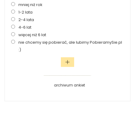
mniej niż rok
1-2 lata
2-4 lata
4-6 lat
więcej niż 6 lat
nie chcemy się pobierać, ale lubimy PobieramySie.pl
:)
archiwum ankiet