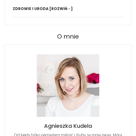
ZDROWIE I URODA
[ROZWIŃ
]
O mnie
Agnieszka Kudela
Od kiedy tylko pamiętam miłość i śluby są moją pasją, którą