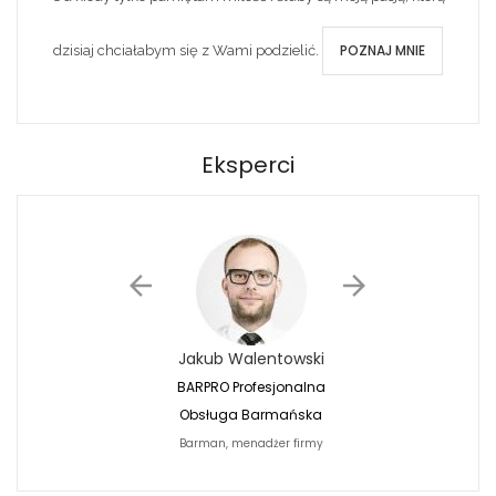
POZNAJ MNIE
dzisiaj chciałabym się z Wami podzielić.
Eksperci
Jakub Walentowski
Jacek Siwko
BARPRO Profesjonalna
Naturalna Fotografi
Obsługa Barmańska
Jacek Siwko Photogr
Barman, menadżer firmy
Fotograf
BARPRO