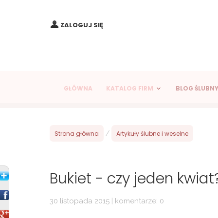
ZALOGUJ SIĘ
GŁÓWNA
KATALOG FIRM
BLOG ŚLUBN
Strona główna
/
Artykuły ślubne i weselne
Bukiet - czy jeden kwiat
30 listopada 2015 | komentarze: 0