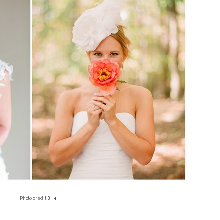
3
4
Photo credit
i