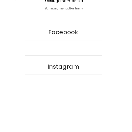
Obsługa Barmańska
Jacek Siwko Photogra
Barman, menadżer firmy
Fotograf
BARPRO
Facebook
Instagram