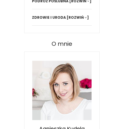
PODRÓŻ POŚLUBNA
[ROZWIŃ
]
ZDROWIE I URODA
[ROZWIŃ
]
O mnie
Agnieszka Kudela