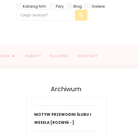
Katalog firm
Pary
Blog
Galerie
LERIE
RABATY
DLA FIRM
KONTAKT
Archiwum
MOTYW PRZEWODNI ŚLUBU I
WESELA
[ROZWIŃ
]