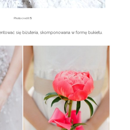
5
Photo credit
entować się biżuteria, skomponowana w formę bukietu.