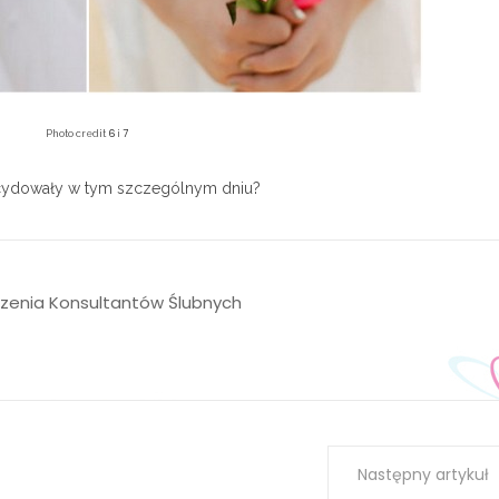
6
7
Photo credit
i
decydowały w tym szczególnym dniu?
szenia Konsultantów Ślubnych
Następny artykuł