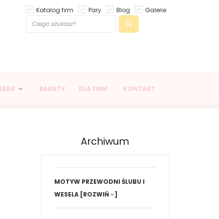
Katalog firm
Pary
Blog
Galerie
LERIE
RABATY
DLA FIRM
KONTAKT
Archiwum
MOTYW PRZEWODNI ŚLUBU I
WESELA
[ROZWIŃ
]