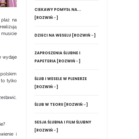
CIEKAWY POMYSŁ NA...
[ROZWIŃ
]
 plaż na
ealizują
 musicie
DZIECI NA WESELU
[ROZWIŃ
]
ZAPROSZENIA ŚLUBNE I
e wydaje
PAPETERIA
[ROZWIŃ
]
 polskim
ŚLUB I WESELE W PLENERZE
to tylko
[ROZWIŃ
]
estawić.
ŚLUB W TEORII
[ROZWIŃ
]
SESJA ŚLUBNA I FILM ŚLUBNY
ie?
[ROZWIŃ
]
wienie i