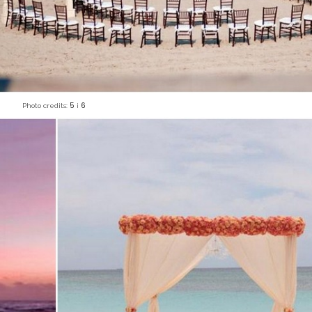
5
6
Photo credits:
i