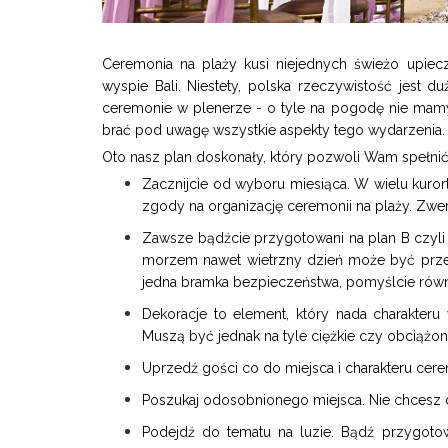
Ceremonia na plaży kusi niejednych świeżo upie
wyspie Bali. Niestety, polska rzeczywistość jest d
ceremonie w plenerze - o tyle na pogodę nie mamy
brać pod uwagę wszystkie aspekty tego wydarzenia.
Oto nasz plan doskonały, który pozwoli Wam spełnić 
Zacznijcie od wyboru miesiąca. W wielu kuror
zgody na organizację ceremonii na plaży. Zwery
Zawsze bądźcie przygotowani na plan B czyli
morzem nawet wietrzny dzień może być przesz
jedna bramka bezpieczeństwa, pomyślcie równ
Dekoracje to element, który nada charakteru
Muszą być jednak na tyle ciężkie czy obciążo
Uprzedź gości co do miejsca i charakteru cere
Poszukaj odosobnionego miejsca. Nie chcesz 
Podejdź do tematu na luzie. Bądź przygoto