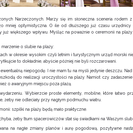
czonych Narzeczonych. Marzy się im słoneczna sceneria rodem z
użo mniej optymistyczna. O ile od dłuższego już czasu urzędnicy r
 już większego wpływu. Myśląc na poważnie o ceremonii na plaży
marzenie o ślubie na plaży:
tach w okresie wysokim czyli letnim i turystycznym urząd morski ni
fikujcie to dokładnie, abyście później nie byli rozczarowani.
 ewentualną niepogodę. I nie mam tu na myśli jedynie deszczu. Nad
kodą do realizacji uroczystości na plaży. Namiot czy zadaszenie 
ież o awaryjnym miejscu poza plażą.
 wydarzeniu. Wybierzcie proste elementy, mobilne, które łatwo prz
ne, żeby nie odleciały przy nagłym podmuchu wiatru.
monii: szpilki na plaży będą mało praktyczne.
chyba, żeby tłum spacerowiczów stał się świadkami na Waszym ślub
wana na nagłe zmiany planów i aurę pogodową, pozytywne nasta