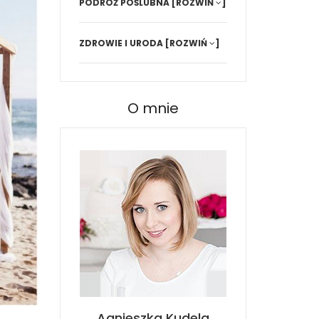
PODRÓŻ POŚLUBNA
[ROZWIŃ
]
ZDROWIE I URODA
[ROZWIŃ
]
O mnie
Agnieszka Kudela