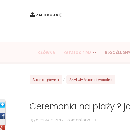
ZALOGUJ SIĘ
GŁÓWNA
KATALOG FIRM
BLOG ŚLUBN
Strona główna
/
Artykuły ślubne i weselne
Ceremonia na plaży ? j
05 czerwca 2017 | komentarze: 0