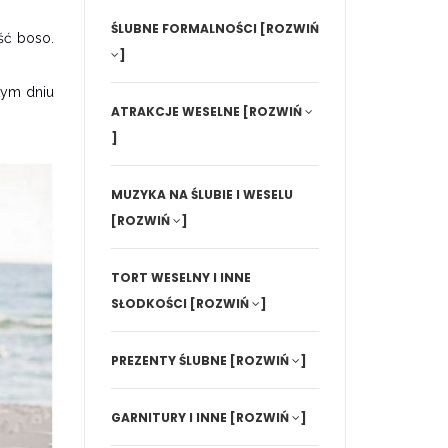
ŚLUBNE FORMALNOŚCI
[ROZWIŃ
ść boso.
]
 tym dniu
ATRAKCJE WESELNE
[ROZWIŃ
]
MUZYKA NA ŚLUBIE I WESELU
[ROZWIŃ
]
TORT WESELNY I INNE
SŁODKOŚCI
[ROZWIŃ
]
PREZENTY ŚLUBNE
[ROZWIŃ
]
GARNITURY I INNE
[ROZWIŃ
]