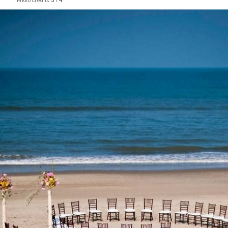
3
4
Photo credits:
i