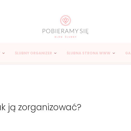
Y
ŚLUBNY ORGANIZER
ŚLUBNA STRONA WWW
GA
ak ją zorganizować?