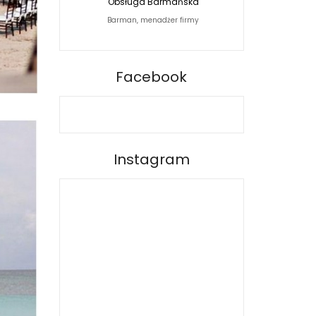
Obsługa Barmańska
Jacek Siwko Photogra
Barman, menadżer firmy
Fotograf
BARPRO
Facebook
Instagram