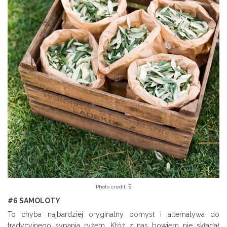
5
Photo credit:
#6 SAMOLOTY
To chyba najbardziej oryginalny pomysł i alternatywa do
tradycyjnego sypania ryżem. Któż z nas bowiem nie składał