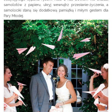
samolotów z papieru, ukryj wewnątrz przesłanie-życzenia, a
samolociki staną się dodatkową pamiątką i miłym gestem dla
Pary Młodej.