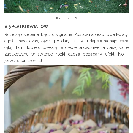
2
Photo credit:
# 3 PŁATKI KWIATÓW
Róże są oklepane, bądź oryginalna. Postaw na sezonowe kwiaty,
a jeśli masz czas, sięgnij po dary natury i udaj się na najbliższą
łąkę. Tam dopiero czekają na ciebie prawdziwe rarytasy, które
zapakowane w stylowe rożki dadzą pożądany efekt. No, i
jeszcze ten aromat!