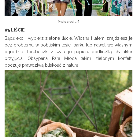
4
Photo credit:
#5 LIŚCIE
Bądź eko i wybierz zielone liście. Wiosną i latem znajdziesz je
bez problemu w pobliskim lesie, parku lub nawet we własnym
ogrodzie. Torebeczki z szarego papieru podkreślą charakter
przyjęcia. Obsypana Para Młoda takim zielonym konfetti
poczuje prawdziwą bliskość z naturą.