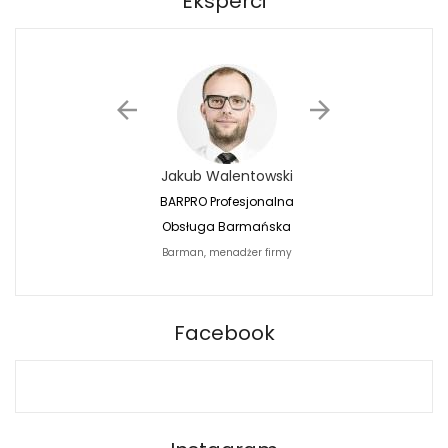
Eksperci
Jakub Walentowski
Jacek Siwko
BARPRO Profesjonalna
Naturalna Fotografi
Obsługa Barmańska
Jacek Siwko Photogr
Barman, menadżer firmy
Fotograf
BARPRO
Facebook