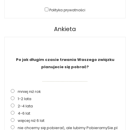
Polityka prywatności
Ankieta
Po jak długim czasie trwania Waszego związku
planujecie się pobrać?
mniej niż rok
1-2 lata
2-4 lata
4-6 lat
więcej niż 6 lat
nie chcemy się pobierać, ale lubimy PobieramySie.pl