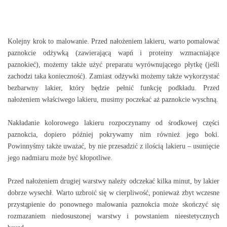
Kolejny krok to malowanie. Przed nałożeniem lakieru, warto pomalować
paznokcie odżywką (zawierającą wapń i proteiny wzmacniające
paznokieć), możemy także użyć preparatu wyrównującego płytkę (jeśli
zachodzi taka konieczność). Zamiast odżywki możemy także wykorzystać
bezbarwny lakier, który będzie pełnić funkcję podkładu. Przed
nałożeniem właściwego lakieru, musimy poczekać aż paznokcie wyschną.
Nakładanie kolorowego lakieru rozpoczynamy od środkowej części
paznokcia, dopiero później pokrywamy nim również jego boki.
Powinnyśmy także uważać, by nie przesadzić z ilością lakieru – usunięcie
jego nadmiaru może być kłopotliwe.
Przed nałożeniem drugiej warstwy należy odczekać kilka minut, by lakier
dobrze wysechł. Warto uzbroić się w cierpliwość, ponieważ zbyt wczesne
przystąpienie do ponownego malowania paznokcia może skończyć się
rozmazaniem niedosuszonej warstwy i powstaniem nieestetycznych