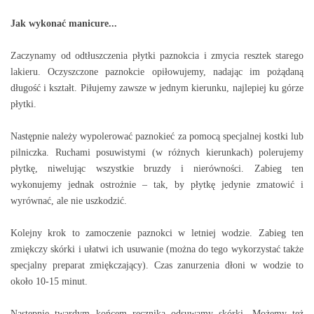
Jak wykonać manicure...
Zaczynamy od odtłuszczenia płytki paznokcia i zmycia resztek starego
lakieru. Oczyszczone paznokcie opiłowujemy, nadając im pożądaną
długość i kształt. Piłujemy zawsze w jednym kierunku, najlepiej ku górze
płytki.
Następnie należy wypolerować paznokieć za pomocą specjalnej kostki lub
pilniczka. Ruchami posuwistymi (w różnych kierunkach) polerujemy
płytkę, niwelując wszystkie bruzdy i nierówności. Zabieg ten
wykonujemy jednak ostrożnie – tak, by płytkę jedynie zmatowić i
wyrównać, ale nie uszkodzić.
Kolejny krok to zamoczenie paznokci w letniej wodzie. Zabieg ten
zmiękczy skórki i ułatwi ich usuwanie (można do tego wykorzystać także
specjalny preparat zmiękczający). Czas zanurzenia dłoni w wodzie to
około 10-15 minut.
Następnie twardym końcem ręcznika odsuwamy skórki. Możemy też