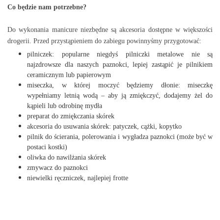
Co będzie nam potrzebne?
Do wykonania manicure niezbędne są akcesoria dostępne w większości
drogerii. Przed przystąpieniem do zabiegu powinnyśmy przygotować:
pilniczek: popularne niegdyś pilniczki metalowe nie są
najzdrowsze dla naszych paznokci, lepiej zastąpić je pilnikiem
ceramicznym lub papierowym
miseczka, w której moczyć będziemy dłonie: miseczkę
wypełniamy letnią wodą – aby ją zmiękczyć, dodajemy żel do
kąpieli lub odrobinę mydła
preparat do zmiękczania skórek
akcesoria do usuwania skórek: patyczek, cążki, kopytko
pilnik do ścierania, polerowania i wygładza paznokci (może być w
postaci kostki)
oliwka do nawilżania skórek
zmywacz do paznokci
niewielki ręczniczek, najlepiej frotte