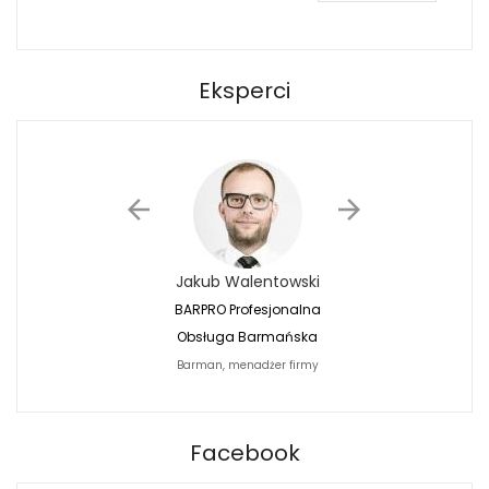
Eksperci
Jakub Walentowski
Jacek Siwko
BARPRO Profesjonalna
Naturalna Fotografi
Obsługa Barmańska
Jacek Siwko Photogr
Barman, menadżer firmy
Fotograf
BARPRO
Facebook