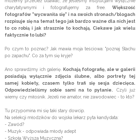
możemy przecież udawać, że jesteśmy instytucjami wyłącznie
charytatywnymi i fotografujemy za free.
Większość
fotografów "wycwaniła się" i na swoich stronach/blogach
rozpisuje się na temat tego jak bardzo ważne dla nich jest
to co robią i jak strasznie to kochają. Ciekawe jak wielu
faktycznie to lubi?
Po czym to poznać? Jak mawia moja teściowa: "poznaj Stachu
po zapachu". Co za tym się kryje?
Ano sprawdźmy ich galerię.
Kochają fotografię, ale w galerii
posiadają wyłącznie zdjęcia ślubne, albo portrety tej
samej kobiety, czasem tylko trafi się sesja dziecięca.
Odpowiedzieliśmy sobie sami na to pytanie.
Czyli już
wiemy czy miłośnik. Jeżeli nie amator, nie zawodowiec - to kto?
Tu przypomina mi się taki stary dowcip.
Na selekcji młodzików do wojska lekarz pyta kandydata:
- Zawód?
- Muzyk - odpowiada młody adept
- Szkoła Wyższa Muzyczna?