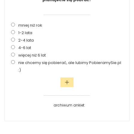
mniej niż rok
1-2 lata
2-4 lata
4-6 lat
więcej niż 6 lat
nie chcemy się pobierać, ale lubimy PobieramySie.pl
:)
archiwum ankiet