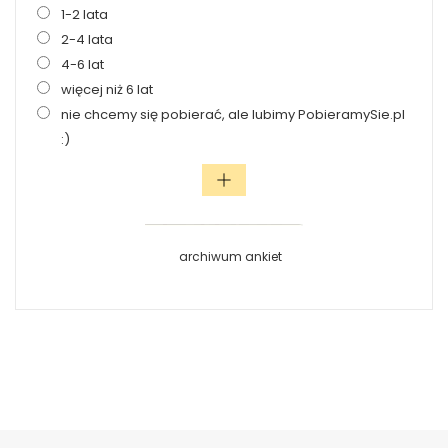
1-2 lata
2-4 lata
4-6 lat
więcej niż 6 lat
nie chcemy się pobierać, ale lubimy PobieramySie.pl
:)
archiwum ankiet