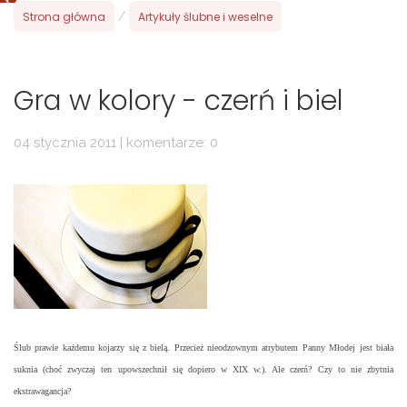
Strona główna
/
Artykuły ślubne i weselne
Gra w kolory - czerń i biel
04 stycznia 2011 | komentarze: 0
Ślub prawie każdemu kojarzy się z bielą. Przecież nieodzownym atrybutem Panny Młodej jest biała
suknia (choć zwyczaj ten upowszechnił się dopiero w XIX w.). Ale czerń? Czy to nie zbytnia
ekstrawagancja?