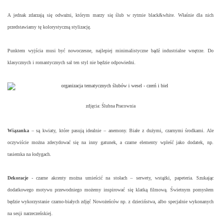
A jednak zdarzają się odważni, którym marzy się ślub w rytmie black&white. Właśnie dla nich
przedstawiamy tę kolorystyczną stylizację.
Punktem wyjścia musi być nowoczesne, najlepiej minimalistyczne bądź industrialne wnętrze. Do
klasycznych i romantycznych sal ten styl nie będzie odpowiedni.
zdjęcia: Ślubna Pracownia
Wiązanka
– są kwiaty, które pasują idealnie – anemony. Białe z dużymi, czarnymi środkami. Ale
oczywiście można zdecydować się na inny gatunek, a czarne elementy wpleść jako dodatek, np.
tasiemka na łodygach.
Dekoracje
- czarne akcenty można umieścić na stołach – serwety, wstążki, papeteria. Szukając
dodatkowego motywu przewodniego możemy inspirować się klatką filmową. Świetnym pomysłem
będzie wykorzystanie czarno-białych zdjęć Nowożeńców np. z dzieciństwa, albo specjalnie wykonanych
na sesji narzeczeńskiej.