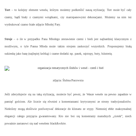
Tort
– to kolejny element wesela, którym możemy podkreślić naszą stylizację. Tort może być cały
czarny, bądź biały z czarnymi wstążkami, czy marcepanowymi dekoracjami. Możemy na nim tez
wydrukować czarno białe zdjęcie Młodej Pary.
Stroje
– o ile w przypadku Pana Młodego zestawienie czerni i bieli jest najbardziej klasycznym z
możliwym, o tyle Panna Młoda może takim strojem zaskoczyć wszystkich. Proponujemy białą
sukienkę jako bazę (najlepiej krótką) i czarne dodatki np. pasek, rajstopy, buty, biżuterię.
zdjęcia: Ślubna Pracownia
Jeśli zdecydujecie się na taką stylizację, możecie być pewni, że Wasze wesele na pewno zapadnie w
pamięć gościom. Ale liczcie się również z komentarzami krytycznymi ze strony tradycjonalistów.
Niektórzy mogą złośliwie porównywać dekoracje do klimatu ze stypy. Niemniej efekt maksymalnej
elegancji całego przyjęcia gwarantowany. Kto nie boi się komentarzy marudnych „ciotek”, niech
poważnie zastanowi się nad weselem black&white.