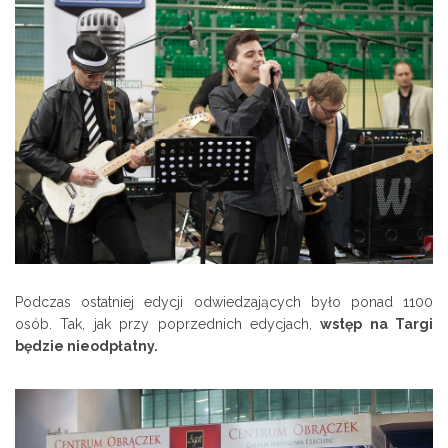
Podczas ostatniej edycji odwiedzających było ponad 1100
osób. Tak, jak przy poprzednich edycjach,
wstęp na Targi
będzie nieodpłatny.