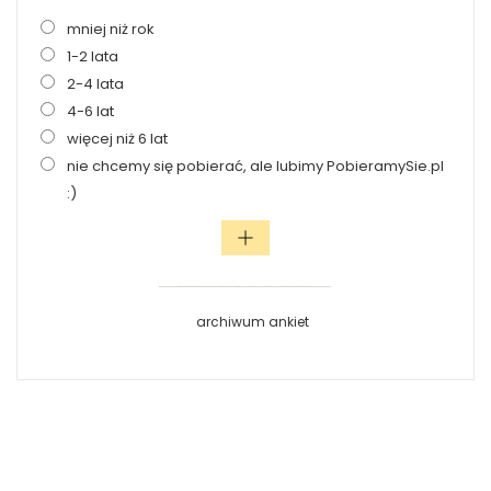
mniej niż rok
1-2 lata
2-4 lata
4-6 lat
więcej niż 6 lat
nie chcemy się pobierać, ale lubimy PobieramySie.pl
:)
archiwum ankiet