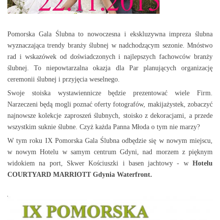
Pomorska Gala Ślubna to nowoczesna i ekskluzywna impreza ślubna
wyznaczająca trendy branży ślubnej w nadchodzącym sezonie. Mnóstwo
rad i wskazówek od doświadczonych i najlepszych fachowców branży
ślubnej. To niepowtarzalna okazja dla Par planujących organizację
ceremonii ślubnej i przyjęcia weselnego.
Swoje stoiska wystawiennicze będzie prezentować wiele Firm.
Narzeczeni będą mogli poznać oferty fotografów, makijażystek, zobaczyć
najnowsze kolekcje zaproszeń ślubnych, stoisko z dekoracjami, a przede
wszystkim suknie ślubne. Czyż każda Panna Młoda o tym nie marzy?
W tym roku IX Pomorska Gala Ślubna odbędzie się w nowym miejscu,
w nowym Hotelu w samym centrum Gdyni, nad morzem z pięknym
widokiem na port, Skwer Kościuszki i basen jachtowy - w
Hotelu
COURTYARD MARRIOTT Gdynia Waterfront.