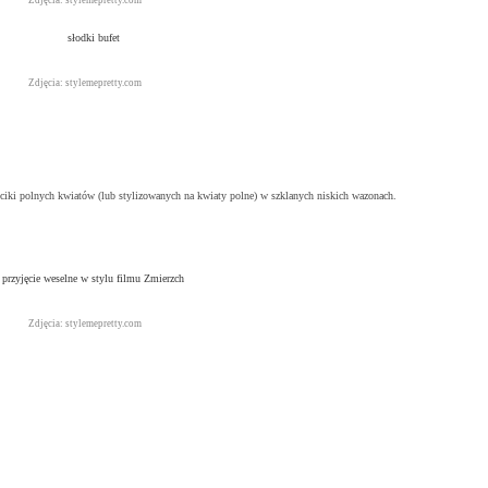
Zdjęcia: stylemepretty.com
Zdjęcia: stylemepretty.com
kieciki polnych kwiatów (lub stylizowanych na kwiaty polne) w szklanych niskich wazonach.
Zdjęcia: stylemepretty.com