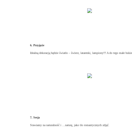
6. Przyjęcie
Idealną dekoracją będzie światło – świece, latarenki, lampiony!!! A do tego małe bu
7. Sesja
Stawiamy na naturalność i …naturę, jako tło romantycznych zdjęć.