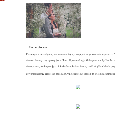
1. Ślub w plenerze
Pierwszym i niezastąpionym elementem tej stylizacji jest na pewno ślub w plenerze. W
da nam fantastyczną oprawę jak z filmu. Oprawa takiego ślubu powinna być bardzo n
ołtarz prosto, ale imponująco. Z kwiatów upleciona brama, pod którą Para Młoda przy
My proponujemy gipsówkę, jako niezwykle efektowny sposób na stworzenie atmosfer