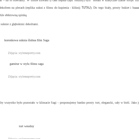
miar – na to stawiamy. W filmie Edward (i cała męska część rodziny) byli ubrani w klasyczne czarne stroje. E
TUTAJ
ekoltem na plecach (replika sukni z filmu do kupienia - kliknij
). Do tego biały, prosty bukiet i baa
ykle efektowną spinką.
e suknie z głębokimi dekoltami.
Zdjęcia: stylemepretty.com
Zdjęcia: stylemepretty.com
Aby wszystko było pozostało w klimacie Sagi
– proponujemy bardzo prosty tort, elegancki, cały w bieli. Jako