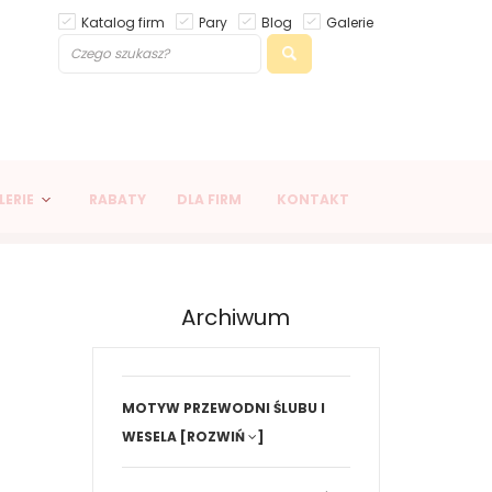
Katalog firm
Pary
Blog
Galerie
LERIE
RABATY
DLA FIRM
KONTAKT
Archiwum
MOTYW PRZEWODNI ŚLUBU I
WESELA
[ROZWIŃ
]