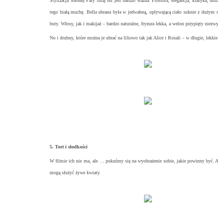
Stylizacja Młodej Pary tutaj też jest bardzo ważna. Prostota, elegancja, klasyka, u
tego białą muchę. Bella ubrana była w jedwabną, opływającą ciało suknie z dużym d
buty. Włosy, jak i makijaż – bardzo naturalne, fryzura lekka, a welon przypięty niezw
No i druhny, które można je ubrać na liliowo tak jak Alice i Rosali – w długie, lekki
5. Tort i słodkości
W filmie ich nie ma, ale … pokuśmy się na wyobrażenie sobie, jakie powinny być. 
mogą służyć żywe kwiaty.