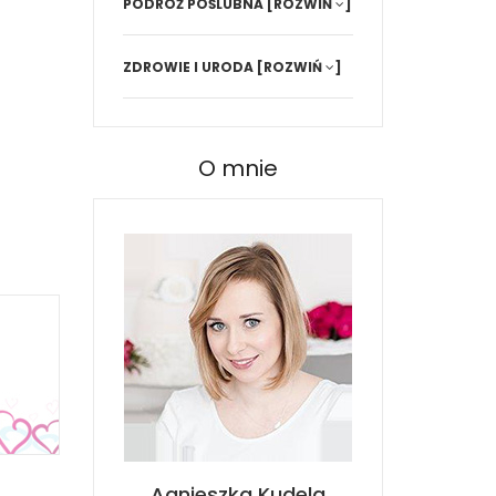
PODRÓŻ POŚLUBNA
[ROZWIŃ
]
ZDROWIE I URODA
[ROZWIŃ
]
O mnie
Agnieszka Kudela