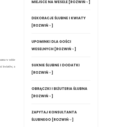
MIEJSCE NA WESELE
[ROZWIŃ
]
DEKORACJE ŚLUBNE I KWIATY
[ROZWIŃ
]
UPOMINKI DLA GOŚCI
WESELNYCH
[ROZWIŃ
]
a sama w sobie
SUKNIE ŚLUBNE I DODATKI
mi kwiatów, a
[ROZWIŃ
]
OBRĄCZKI I BIŻUTERIA ŚLUBNA
[ROZWIŃ
]
ZAPYTAJ KONSULTANTA
ŚLUBNEGO
[ROZWIŃ
]