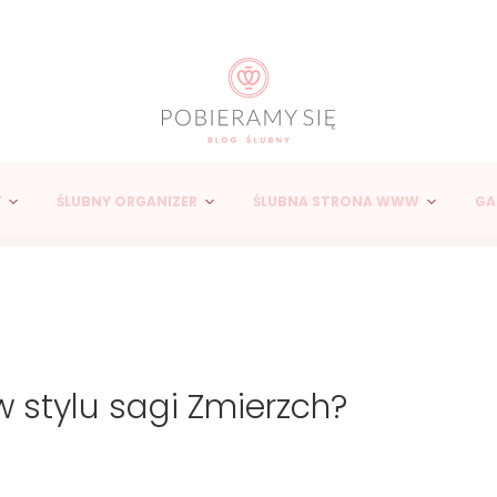
Y
ŚLUBNY ORGANIZER
ŚLUBNA STRONA WWW
GA
 stylu sagi Zmierzch?