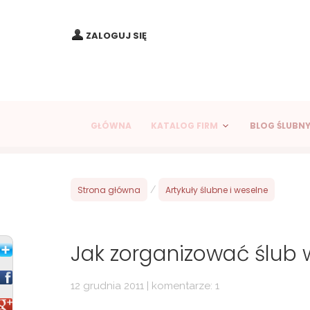
ZALOGUJ SIĘ
GŁÓWNA
KATALOG FIRM
BLOG ŚLUBN
Strona główna
/
Artykuły ślubne i weselne
Jak zorganizować ślub w
12 grudnia 2011 | komentarze: 1