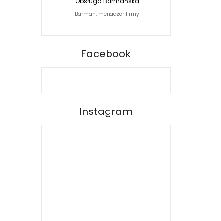
Obsługa Barmańska
Jacek Siwko Photogra
Barman, menadżer firmy
Fotograf
BARPRO
Facebook
Instagram