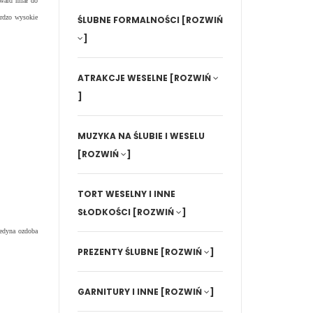
dward miał do
aardzo wysokie
ŚLUBNE FORMALNOŚCI
[ROZWIŃ
]
ATRAKCJE WESELNE
[ROZWIŃ
]
MUZYKA NA ŚLUBIE I WESELU
[ROZWIŃ
]
TORT WESELNY I INNE
SŁODKOŚCI
[ROZWIŃ
]
 jedyna ozdoba
PREZENTY ŚLUBNE
[ROZWIŃ
]
GARNITURY I INNE
[ROZWIŃ
]