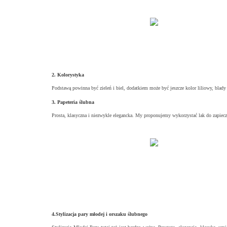
2. Kolorystyka
Podstawą powinna być zieleń i biel, dodatkiem może być jeszcze kolor liliowy, blady 
3. Papeteria ślubna
Prosta, klasyczna i niezwykle elegancka. My proponujemy wykorzystać lak do zapiecz
4.Stylizacja pary młodej i orszaku ślubnego