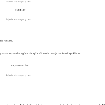
Zdjęcia: stylemepretty.com
Zdjęcia: stylemepretty.com
róż lub złoto.
ętowania zaproszeń – wygląda niezwykle efektownie i nadaje staroświeckiego klimatu.
Zdjęcia: stylemepretty.com