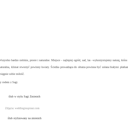
szystko bardzo sielskie, proste i naturalne. Miejsce – najlepiej ogród, sad, las –wykorzystujemy naturę, któr
aturalna, klimat stworzyć powinny kwiaty. Ścieżka prowadząca do ołtarza powinna być usłana białymi płatka
sięgnie sobie miłość.
y rodem z Sagi.
Zdjęcia: weddinginspirasi.com