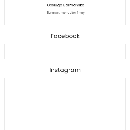
Obsługa Barmańska
Jacek Siwko Photogr
Barman, menadżer firmy
Fotograf
BARPRO
Facebook
Instagram