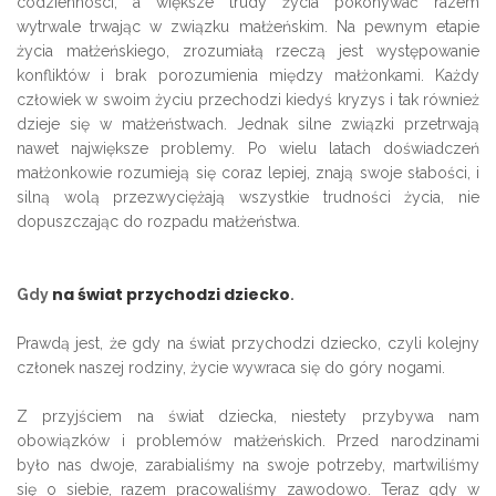
codzienności, a większe trudy życia pokonywać razem
wytrwale trwając w związku małżeńskim. Na pewnym etapie
życia małżeńskiego, zrozumiałą rzeczą jest występowanie
konfliktów i brak porozumienia między małżonkami. Każdy
człowiek w swoim życiu przechodzi kiedyś kryzys i tak również
dzieje się w małżeństwach. Jednak silne związki przetrwają
nawet największe problemy. Po wielu latach doświadczeń
małżonkowie rozumieją się coraz lepiej, znają swoje słabości, i
silną wolą przezwyciężają wszystkie trudności życia, nie
dopuszczając do rozpadu małżeństwa.
na świat przychodzi dziecko
Gdy
.
Prawdą jest, że gdy na świat przychodzi dziecko, czyli kolejny
członek naszej rodziny, życie wywraca się do góry nogami.
Z przyjściem na świat dziecka, niestety przybywa nam
obowiązków i problemów małżeńskich. Przed narodzinami
było nas dwoje, zarabialiśmy na swoje potrzeby, martwiliśmy
się o siebie, razem pracowaliśmy zawodowo. Teraz gdy w