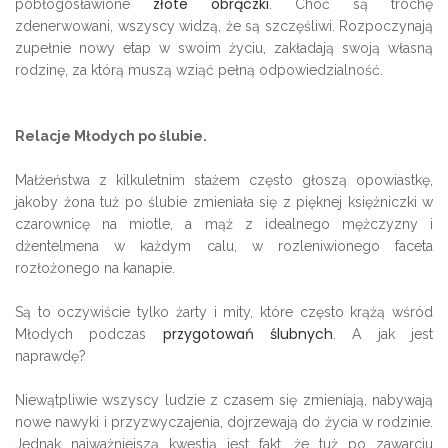
złote obrączki
pobłogosławione
. Choć są trochę
zdenerwowani, wszyscy widzą, że są szczęśliwi. Rozpoczynają
zupełnie nowy etap w swoim życiu, zakładają swoją własną
rodzinę, za którą muszą wziąć pełną odpowiedzialność.
Relacje Młodych po ślubie.
Małżeństwa z kilkuletnim stażem często głoszą opowiastkę,
jakoby żona tuż po ślubie zmieniała się z pięknej księżniczki w
czarownicę na miotle, a mąż z idealnego mężczyzny i
dżentelmena w każdym calu, w rozleniwionego faceta
rozłożonego na kanapie.
Są to oczywiście tylko żarty i mity, które często krążą wśród
przygotowań ślubnych
Młodych podczas
. A jak jest
naprawdę?
Niewątpliwie wszyscy ludzie z czasem się zmieniają, nabywają
nowe nawyki i przyzwyczajenia, dojrzewają do życia w rodzinie.
Jednak najważniejszą kwestią jest fakt, że tuż po zawarciu