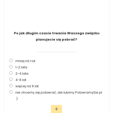
Po jak długim czasie trwania Waszego związku
planujecie się pobrać?
mniej niż rok
1-2 lata
2-4 lata
4-6 lat
więcej niż 6 lat
nie chcemy się pobierać, ale lubimy PobieramySie.pl
:)