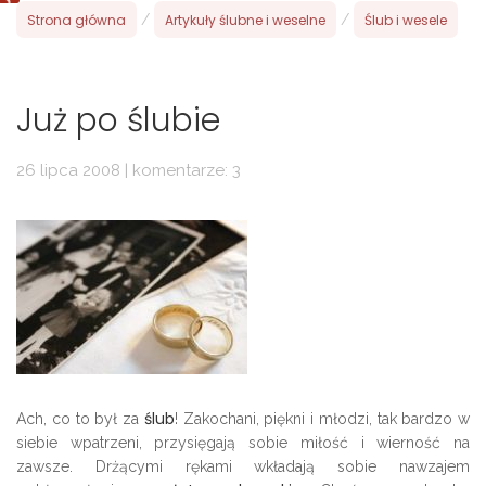
Strona główna
/
Artykuły ślubne i weselne
/
Ślub i wesele
Już po ślubie
26 lipca 2008 | komentarze: 3
ślub
Ach, co to był za
! Zakochani, piękni i młodzi, tak bardzo w
siebie wpatrzeni, przysięgają sobie miłość i wierność na
zawsze. Drżącymi rękami wkładają sobie nawzajem