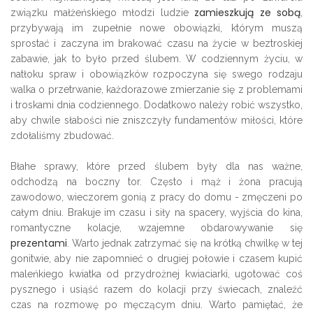
zamieszkują ze sobą
związku małżeńskiego młodzi ludzie
,
przybywają im zupełnie nowe obowiązki, którym muszą
sprostać i zaczyna im brakować czasu na życie w beztroskiej
zabawie, jak to było przed ślubem. W codziennym życiu, w
natłoku spraw i obowiązków rozpoczyna się swego rodzaju
walka o przetrwanie, każdorazowe zmierzanie się z problemami
i troskami dnia codziennego. Dodatkowo należy robić wszystko,
aby chwile słabości nie zniszczyły fundamentów miłości, które
zdołaliśmy zbudować.
Błahe sprawy, które przed ślubem były dla nas ważne,
odchodzą na boczny tor. Często i mąż i żona pracują
zawodowo, wieczorem gonią z pracy do domu - zmęczeni po
całym dniu. Brakuje im czasu i siły na spacery, wyjścia do kina,
romantyczne kolacje, wzajemne obdarowywanie się
prezentami
. Warto jednak zatrzymać się na krótką chwilkę w tej
gonitwie, aby nie zapomnieć o drugiej połowie i czasem kupić
maleńkiego kwiatka od przydrożnej kwiaciarki, ugotować coś
pysznego i usiąść razem do kolacji przy świecach, znaleźć
czas na rozmowę po męczącym dniu. Warto pamiętać, że