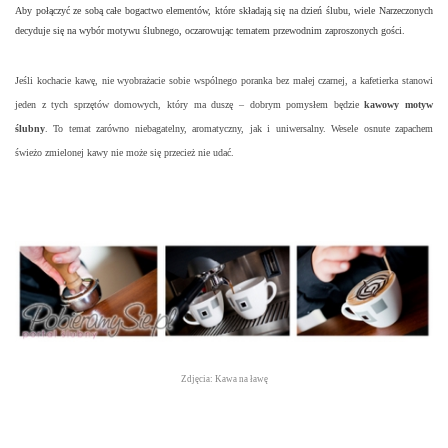
Aby połączyć ze sobą całe bogactwo elementów, które składają się na dzień ślubu, wiele Narzeczonych
decyduje się na wybór motywu ślubnego, oczarowując tematem przewodnim zaproszonych gości.
Jeśli kochacie kawę, nie wyobrażacie sobie wspólnego poranka bez małej czarnej, a kafetierka stanowi
jeden z tych sprzętów domowych, który ma duszę – dobrym pomysłem będzie
kawowy motyw
ślubny
. To temat zarówno niebagatelny, aromatyczny, jak i uniwersalny. Wesele osnute zapachem
świeżo zmielonej kawy nie może się przecież nie udać.
Zdjęcia: Kawa na ławę