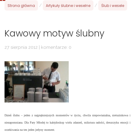
Strona główna
/
Artykuły ślubne i weselne
/
Ślub i wesele
Kawowy motyw ślubny
27 sierpnia 2012 | komentarze: 0
Dzień ślubu – jeden z najpiękniejszych momentów w życiu, chwila niepowtarzalna, nietuzinkowa i
niezapomniana. Dla Pary Młodej to kalejdoskop wielu zdarzeń, mikstura radości, dreszczyku emocji i
oczekiwania na ten jeden jedyny moment.