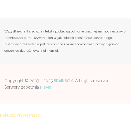
Wszystkie grafiki, zdjęcia i teksty podlegają ochronie prawnej na mocy ustawy o
prawie autorskim. Używanie ich w jakikolwiek sposób bez uprzedniego,
pisemnego zezwolenia jest zabronione i może spowodować pociągnięcie do
odpowiedzialności cywilnej i karnej.
BRAINBOX
Copyright © 2007 - 2025
. All rights reserved.
HitMe
Serwery zapewnia
.
Strona korzysta z plików cookies w celu realizacji usług zgodnie z
Polityką Prywatności
. Możesz samodzelnie wybrać warunki
przechowywania lub dostępu do plików cookies w Twojej
przeglądarce.