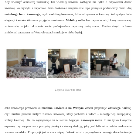
Aby stworz
yć atmosferę francuskiej lub włoskiej kawiarni zadbajcie nie tylko o odpowiedni dobór
kwiatów, kolorystyki i zapachów. Jako doskonałe uzupełnienie tego pomysłu podsuwamy Wam ideę
mobilnego baru kawowego
, czyli
mobilnej kawiarni
, która utrzymana w kawowej kolorystyce doda
elegancji i smaku Waszemu przyjęciu weselnemu.
Mobilny coffee
bar
zaprzecza wizji kawy serwowanej
w termosie, a jako cel stawia sobie profesjonalnie zaparzoną małą czarną. Trudno ukryć, że kawa
zmielona i zaparzona na Waszych oczach smakuje o niebo lepiej.
Zdjęcia: Kawa na ławę
Jako kawowego przewodnika
mobilna kawiarnia
na Waszym weselu
proponuje
włoskiego baristę
,
czyli mistrza parzenia małych ziarenek kawowca, który pochodzi z Włoch – niewątpliwej europejskiej
stolicy kawowej. To, co zaproponuje on w swoim bogatym
kawowym menu
to nie tylko klasyczne
espresso, czy cappuccino z puszystą pianką i ciekawą atrakcją, jaką jest latte art – sztuka malowania
wzorów na mleku. Propozycji jest o wiele więcej. Włoski mistrz przyrządzania czarnego złota dobiera je