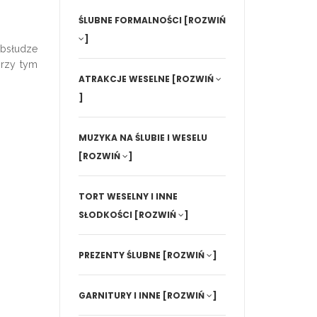
ŚLUBNE FORMALNOŚCI
[ROZWIŃ
]
obsłudze
przy tym
ATRAKCJE WESELNE
[ROZWIŃ
]
MUZYKA NA ŚLUBIE I WESELU
[ROZWIŃ
]
TORT WESELNY I INNE
SŁODKOŚCI
[ROZWIŃ
]
PREZENTY ŚLUBNE
[ROZWIŃ
]
GARNITURY I INNE
[ROZWIŃ
]