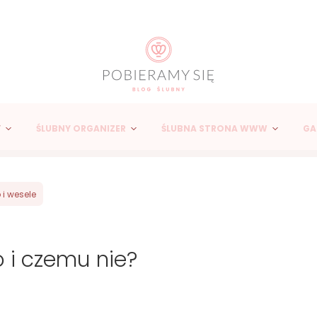
Y
ŚLUBNY ORGANIZER
ŚLUBNA STRONA WWW
GA
 i wesele
 i czemu nie?