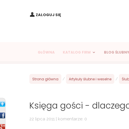
ZALOGUJ SIĘ
GŁÓWNA
KATALOG FIRM
BLOG ŚLUBN
Strona główna
/
Artykuły ślubne i weselne
/
Ślub
Księga gości - dlaczego
22 lipca 2011 | komentarze: 0