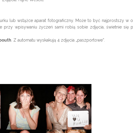
ku lub wstążce aparat fotograficzny. Może to być najprostszy w 
ie przy wpisywaniu życzeń sami robią sobie zdjęcia, świetnie się 
bouth
. Z automatu wyskakują 4 zdjęcia „paszportowe”.