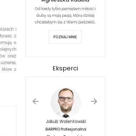
Od kiedy tylko pamiętam miłość i
śluby są moją pasją, którą dzisiaj
chciałabym się z Wami podzielić.
lorach i
etować z
POZNAJ MNIE
ormują o
olejnych
bów oraz
uznania,
Eksperci
 które z
Jakub Walentowski
Jacek Siwko
BARPRO Profesjonalna
Naturalna Fotografia