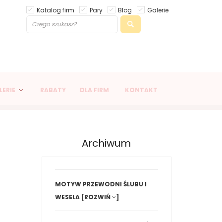
Katalog firm
Pary
Blog
Galerie
LERIE
RABATY
DLA FIRM
KONTAKT
Archiwum
MOTYW PRZEWODNI ŚLUBU I
WESELA
[ROZWIŃ
]