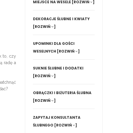
MIEJSCE NA WESELE
[ROZWIŃ
]
DEKORACJE ŚLUBNE I KWIATY
[ROZWIŃ
]
UPOMINKI DLA GOŚCI
WESELNYCH
[ROZWIŃ
]
 to, czy
ą radę a
SUKNIE ŚLUBNE I DODATKI
[ROZWIŃ
]
natchnąć
dać?
OBRĄCZKI I BIŻUTERIA ŚLUBNA
[ROZWIŃ
]
ZAPYTAJ KONSULTANTA
ŚLUBNEGO
[ROZWIŃ
]