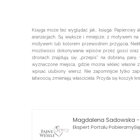
Księga może też wyglądać jak… księga. Papierowy a
aranżacjach. Są większe i mniejsze, z motywem n
motywem lub kolorem przewodnim przyjęcia. Niektór
możliwości dokonywania wpisów przez gości oraz u
stronach znajdują się: „przepis” na dobraną par
wyznaczone miejsca, gdzie można wkleić własne z
wpisać ulubiony wiersz. Nie zapomnijcie tylko zap
łatwością zmieniają właściciela. Przyda się koszyk 
Magdalena Sadowska -
Ekspert Portalu PobieramySi