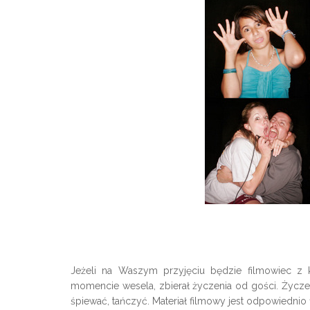
Jeżeli na Waszym przyjęciu będzie filmowiec 
momencie wesela, zbierał życzenia od gości. Życz
śpiewać, tańczyć. Materiał filmowy jest odpowiednio 