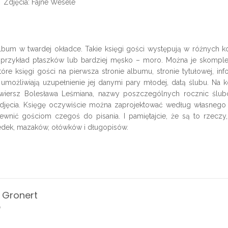
Zdjęcia: Fajne Wesele
lbum w twardej okładce. Takie księgi gości występują w różnych ko
a przykład ptaszków lub bardziej męsko – moro. Można je skompl
e księgi gości na pierwsza stronie albumu, stronie tytułowej, inf
możliwiają uzupełnienie jej danymi pary młodej, datą ślubu. Na k
ę, wiersz Bolesława Leśmiana, nazwy poszczególnych rocznic ślu
djęcia. Księgę oczywiście można zaprojektować według własnego 
ewnić gościom czegoś do pisania. I pamiętajcie, że są to rzeczy,
kredek, mazaków, ołówków i długopisów.
 Gronert
ę