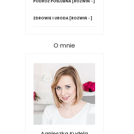
PODRÓŻ POŚLUBNA
[ROZWIŃ
]
ZDROWIE I URODA
[ROZWIŃ
]
O mnie
Agnieszka Kudela