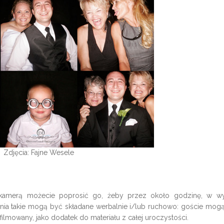
Zdjęcia: Fajne Wesele
z kamerą możecie poprosić go, żeby przez około godzinę, w w
enia takie mogą być składane werbalnie i/lub ruchowo: goście mog
filmowany, jako dodatek do materiału z całej uroczystości.